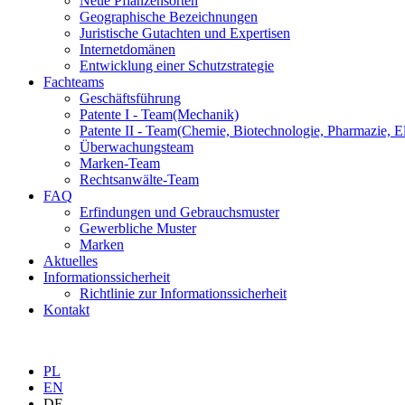
Neue Pflanzensorten
Geographische Bezeichnungen
Juristische Gutachten und Expertisen
Internetdomänen
Entwicklung einer Schutzstrategie
Fachteams
Geschäftsführung
Patente I - Team
(Mechanik)
Patente II - Team
(Chemie, Biotechnologie, Pharmazie, El
Überwachungsteam
Marken-Team
Rechtsanwälte-Team
FAQ
Erfindungen und Gebrauchsmuster
Gewerbliche Muster
Marken
Aktuelles
Informationssicherheit
Richtlinie zur Informationssicherheit
Kontakt
PL
EN
DE