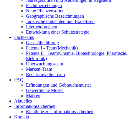
Jahresgebühren und Änderungen in Registern
Fachübersetzungen
Neue Pflanzensorten
Geographische Bezeichnungen
Juristische Gutachten und Expertisen
Internetdomänen
Entwicklung einer Schutzstrategie
Fachteams
Geschäftsführung
Patente I - Team
(Mechanik)
Patente II - Team
(Chemie, Biotechnologie, Pharmazie,
Elektronik)
Überwachungsteam
Marken-Team
Rechtsanwälte-Team
FAQ
Erfindungen und Gebrauchsmuster
Gewerbliche Muster
Marken
Aktuelles
Informationssicherheit
Richtlinie zur Informationssicherheit
Kontakt