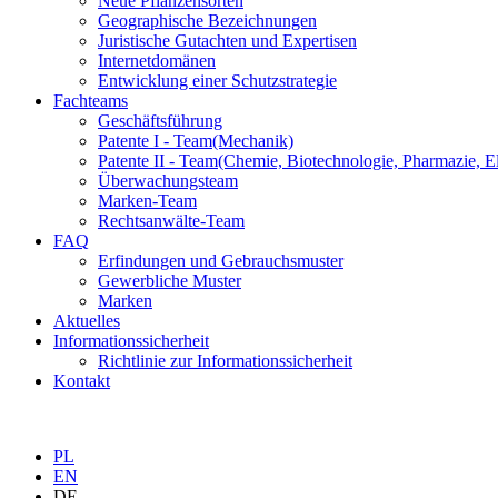
Neue Pflanzensorten
Geographische Bezeichnungen
Juristische Gutachten und Expertisen
Internetdomänen
Entwicklung einer Schutzstrategie
Fachteams
Geschäftsführung
Patente I - Team
(Mechanik)
Patente II - Team
(Chemie, Biotechnologie, Pharmazie, El
Überwachungsteam
Marken-Team
Rechtsanwälte-Team
FAQ
Erfindungen und Gebrauchsmuster
Gewerbliche Muster
Marken
Aktuelles
Informationssicherheit
Richtlinie zur Informationssicherheit
Kontakt
PL
EN
DE