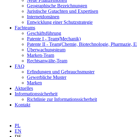
Neue Pflanzensorten
Geographische Bezeichnungen
Juristische Gutachten und Expertisen
Internetdomänen
Entwicklung einer Schutzstrategie
Fachteams
Geschäftsführung
Patente I - Team
(Mechanik)
Patente II - Team
(Chemie, Biotechnologie, Pharmazie, El
Überwachungsteam
Marken-Team
Rechtsanwälte-Team
FAQ
Erfindungen und Gebrauchsmuster
Gewerbliche Muster
Marken
Aktuelles
Informationssicherheit
Richtlinie zur Informationssicherheit
Kontakt
PL
EN
DE