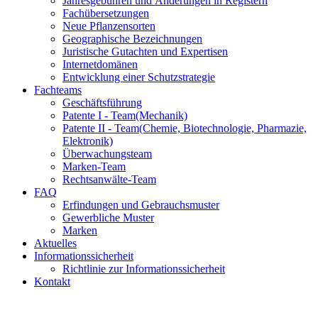
Jahresgebühren und Änderungen in Registern
Fachübersetzungen
Neue Pflanzensorten
Geographische Bezeichnungen
Juristische Gutachten und Expertisen
Internetdomänen
Entwicklung einer Schutzstrategie
Fachteams
Geschäftsführung
Patente I - Team
(Mechanik)
Patente II - Team
(Chemie, Biotechnologie, Pharmazie,
Elektronik)
Überwachungsteam
Marken-Team
Rechtsanwälte-Team
FAQ
Erfindungen und Gebrauchsmuster
Gewerbliche Muster
Marken
Aktuelles
Informationssicherheit
Richtlinie zur Informationssicherheit
Kontakt