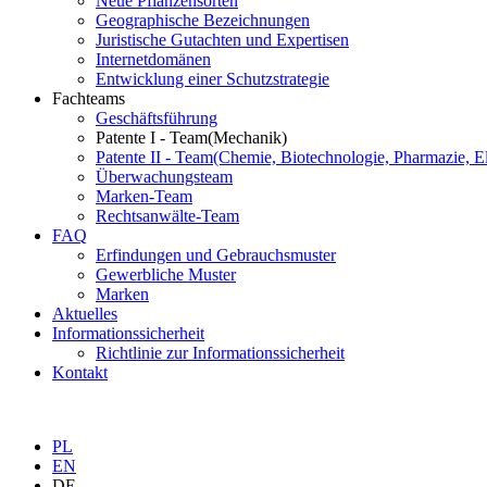
Neue Pflanzensorten
Geographische Bezeichnungen
Juristische Gutachten und Expertisen
Internetdomänen
Entwicklung einer Schutzstrategie
Fachteams
Geschäftsführung
Patente I - Team
(Mechanik)
Patente II - Team
(Chemie, Biotechnologie, Pharmazie, El
Überwachungsteam
Marken-Team
Rechtsanwälte-Team
FAQ
Erfindungen und Gebrauchsmuster
Gewerbliche Muster
Marken
Aktuelles
Informationssicherheit
Richtlinie zur Informationssicherheit
Kontakt
PL
EN
DE