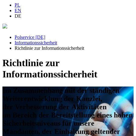
PL
EN
DE
Polservice [DE]
Informationssicherheit
Richtlinie zur Informationssicherheit
Richtlinie zur
Informationssicherheit
Im Zusammenhang mit der ständigen
Weiterentwicklung der Kanzlei,
der Verbesserung der Aktivitäten
im Bereich der Bereitstellung eines hohen
Sicherheitsniveaus für unsere
Mandanten, der Einhaltung geltender