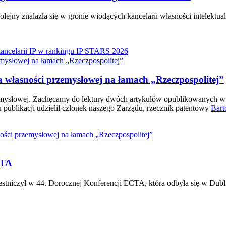
ejny znalazła się w gronie wiodących kancelarii własności intelekt
ncelarii IP w rankingu IP STARS 2026
mysłowej na łamach „Rzeczpospolitej”
własności przemysłowej na łamach „Rzeczpospolitej”
zemysłowej. Zachęcamy do lektury dwóch artykułów opublikowanych w
blikacji udzielił członek naszego Zarządu, rzecznik patentowy
Bart
ści przemysłowej na łamach „Rzeczpospolitej”
CTA
tniczył w 44. Dorocznej Konferencji ECTA, która odbyła się w Dubli