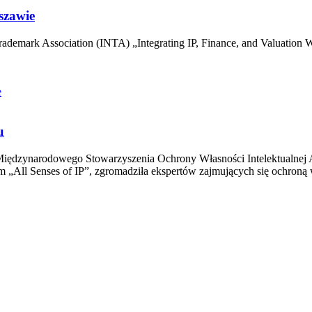
szawie
rademark Association (INTA) „Integrating IP, Finance, and Valuation W
e
u
Międzynarodowego Stowarzyszenia Ochrony Własności Intelektualnej A
„All Senses of IP”, zgromadziła ekspertów zajmujących się ochroną w