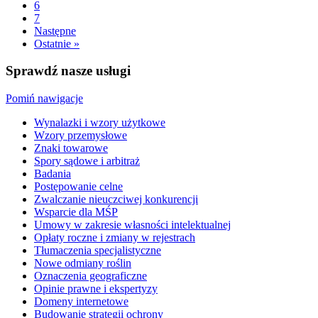
6
7
Następne
Ostatnie »
Sprawdź nasze usługi
Pomiń nawigacje
Wynalazki i wzory użytkowe
Wzory przemysłowe
Znaki towarowe
Spory sądowe i arbitraż
Badania
Postępowanie celne
Zwalczanie nieuczciwej konkurencji
Wsparcie dla MŚP
Umowy w zakresie własności intelektualnej
Opłaty roczne i zmiany w rejestrach
Tłumaczenia specjalistyczne
Nowe odmiany roślin
Oznaczenia geograficzne
Opinie prawne i ekspertyzy
Domeny internetowe
Budowanie strategii ochrony