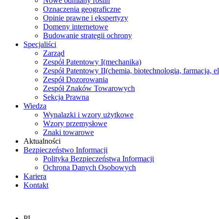
Nowe odmiany roślin
Oznaczenia geograficzne
Opinie prawne i ekspertyzy
Domeny internetowe
Budowanie strategii ochrony
Specjaliści
Zarząd
Zespół Patentowy I
(mechanika)
Zespół Patentowy II
(chemia, biotechnologia, farmacja, e
Zespół Dozorowania
Zespół Znaków Towarowych
Sekcja Prawna
Wiedza
Wynalazki i wzory użytkowe
Wzory przemysłowe
Znaki towarowe
Aktualności
Bezpieczeństwo Informacji
Polityka Bezpieczeństwa Informacji
Ochrona Danych Osobowych
Kariera
Kontakt
PL