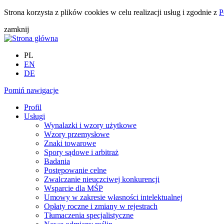
Strona korzysta z plików cookies w celu realizacji usług i zgodnie z
P
zamknij
PL
EN
DE
Pomiń nawigacje
Profil
Usługi
Wynalazki i wzory użytkowe
Wzory przemysłowe
Znaki towarowe
Spory sądowe i arbitraż
Badania
Postępowanie celne
Zwalczanie nieuczciwej konkurencji
Wsparcie dla MŚP
Umowy w zakresie własności intelektualnej
Opłaty roczne i zmiany w rejestrach
Tłumaczenia specjalistyczne