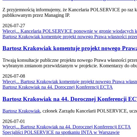
Z przyjemnością informujemy, że Kancelaria POLSERVICE po raz kol
publikowanym przez Managing IP.
2026-07-27
Więcej...
Kancelaria POLSERVICE ponownie w gronie wiodących ka
Bartosz Krakowiak komentuje projekt nowego Prawa własności prze
Bartosz Krakowiak komentuje projekt nowego Prawa 
Trwają konsultacje publiczne projektu nowego Prawa własności pr
wybranym zmianom przewidzianym w projekcie. Komentarzy do obu pu
2026-07-08
Więcej...
Bartosz Krakowiak komentuje projekt nowego Prawa własno
Bartosz Krakowiak na 44. Dorocznej Konferencji ECTA
Bartosz Krakowiak na 44. Dorocznej Konferencji E
Bartosz Krakowiak
, członek Zarządu Kancelarii POLSERVICE, uczes
2026-07-01
Więcej...
Bartosz Krakowiak na 44. Dorocznej Konferencji ECTA
Specjaliści POLSERVICE na spotkaniu INTA w Warszawie