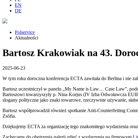
EN
DE
Polservice
Aktualności
Bartosz Krakowiak na 43. Doro
2025-06-23
W tym roku doroczna konferencja ECTA zawitała do Berlina i nie zab
Bartosz uczestniczył w panelu „My Name is Law… Case Law”, pod
Bartoszowi towarzyszyły p. Nina Korjus (IV Izba Odwoławcza EUIPO) i
slogany polityczne jako znaki towarowe, rzeczywiste używanie, s
Bartosz współprowadził również spotkanie Anti-Counterfeiting Comm
Zsófia.
Dziękujemy ECTA za organizację tego znakomitego wydarzenia oraz 
Zachęcamy do obejrzenia galerii zdjęć z wydarzenia na firmowym
Li