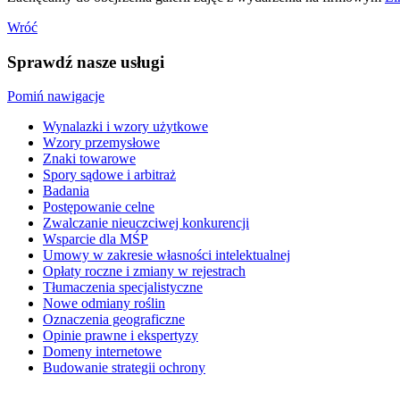
Wróć
Sprawdź nasze usługi
Pomiń nawigacje
Wynalazki i wzory użytkowe
Wzory przemysłowe
Znaki towarowe
Spory sądowe i arbitraż
Badania
Postępowanie celne
Zwalczanie nieuczciwej konkurencji
Wsparcie dla MŚP
Umowy w zakresie własności intelektualnej
Opłaty roczne i zmiany w rejestrach
Tłumaczenia specjalistyczne
Nowe odmiany roślin
Oznaczenia geograficzne
Opinie prawne i ekspertyzy
Domeny internetowe
Budowanie strategii ochrony