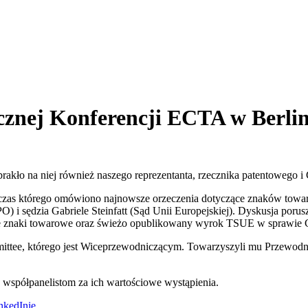
cznej Konferencji ECTA w Berlin
rakło na niej również naszego reprezentanta, rzecznika patentowego 
czas którego omówiono najnowsze orzeczenia dotyczące znaków towa
 sędzia Gabriele Steinfatt (Sąd Unii Europejskiej). Dyskusja poruszy
łabe znaki towarowe oraz świeżo opublikowany wyrok TSUE w sprawie 
ittee, którego jest Wiceprzewodniczącym. Towarzyszyli mu Przewodni
współpanelistom za ich wartościowe wystąpienia.
nkedInie
.