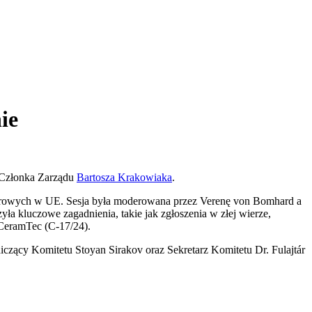
ie
i Członka Zarządu
Bartosza Krakowiaka
.
rowych w UE. Sesja była moderowana przez Verenę von Bomhard a
ła kluczowe zagadnienia, takie jak zgłoszenia w złej wierze,
CeramTec (C-17/24).
czący Komitetu Stoyan Sirakov oraz Sekretarz Komitetu Dr. Fulajtár