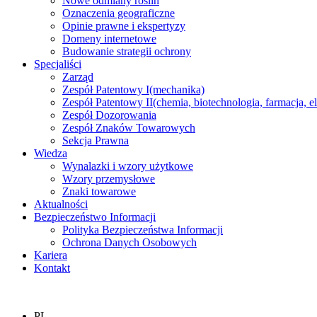
Nowe odmiany roślin
Oznaczenia geograficzne
Opinie prawne i ekspertyzy
Domeny internetowe
Budowanie strategii ochrony
Specjaliści
Zarząd
Zespół Patentowy I
(mechanika)
Zespół Patentowy II
(chemia, biotechnologia, farmacja, e
Zespół Dozorowania
Zespół Znaków Towarowych
Sekcja Prawna
Wiedza
Wynalazki i wzory użytkowe
Wzory przemysłowe
Znaki towarowe
Aktualności
Bezpieczeństwo Informacji
Polityka Bezpieczeństwa Informacji
Ochrona Danych Osobowych
Kariera
Kontakt
PL