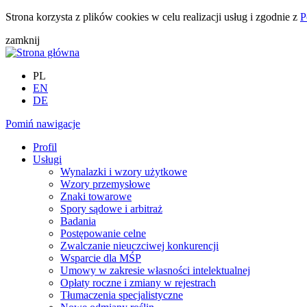
Strona korzysta z plików cookies w celu realizacji usług i zgodnie z
P
zamknij
PL
EN
DE
Pomiń nawigacje
Profil
Usługi
Wynalazki i wzory użytkowe
Wzory przemysłowe
Znaki towarowe
Spory sądowe i arbitraż
Badania
Postępowanie celne
Zwalczanie nieuczciwej konkurencji
Wsparcie dla MŚP
Umowy w zakresie własności intelektualnej
Opłaty roczne i zmiany w rejestrach
Tłumaczenia specjalistyczne