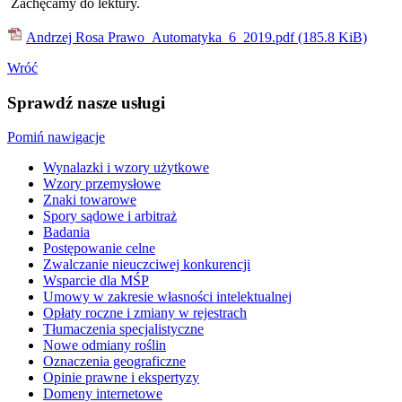
Zachęcamy do lektury.
Andrzej Rosa Prawo_Automatyka_6_2019.pdf
(185.8 KiB)
Wróć
Sprawdź nasze usługi
Pomiń nawigacje
Wynalazki i wzory użytkowe
Wzory przemysłowe
Znaki towarowe
Spory sądowe i arbitraż
Badania
Postępowanie celne
Zwalczanie nieuczciwej konkurencji
Wsparcie dla MŚP
Umowy w zakresie własności intelektualnej
Opłaty roczne i zmiany w rejestrach
Tłumaczenia specjalistyczne
Nowe odmiany roślin
Oznaczenia geograficzne
Opinie prawne i ekspertyzy
Domeny internetowe