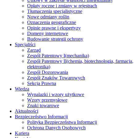
Umowy w zakresie własności intelektualnej
Opłaty roczne i zmiany w rejestrach
Tłumaczenia specjalistyczne
Nowe odmiany roślin
Oznaczenia geograficzne
Opinie prawne i ekspertyzy
Domeny internetowe
Budowanie strategii ochrony
Specjaliści
Zarząd
Zespół Patentowy I
(mechanika)
Zespół Patentowy II
(chemia, biotechnologia, farmacja,
elektronika)
Zespół Dozorowania
Zespół Znaków Towarowych
Sekcja Prawna
Wiedza
Wynalazki i wzory użytkowe
Wzory przemysłowe
Znaki towarowe
Aktualności
Bezpieczeństwo Informacji
Polityka Bezpieczeństwa Informacji
Ochrona Danych Osobowych
Kariera