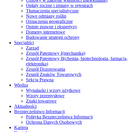
Umowy w zakresie własności intelektualnej
Opłaty roczne i zmiany w rejestrach
Tłumaczenia specjalistyczne
Nowe odmiany roślin
Oznaczenia geograficzne
Opinie prawne i ekspertyzy
Domeny internetowe
Budowanie strategii ochrony
Specjaliści
Zarząd
Zespół Patentowy I
(mechanika)
Zespół Patentowy II
(chemia, biotechnologia, farmacja,
elektronika)
Zespół Dozorowania
Zespół Znaków Towarowych
Sekcja Prawna
Wiedza
Wynalazki i wzory użytkowe
Wzory przemysłowe
Znaki towarowe
Aktualności
Bezpieczeństwo Informacji
Polityka Bezpieczeństwa Informacji
Ochrona Danych Osobowych
Kariera