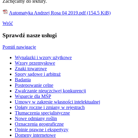
Zachęcamy do lektury.
Automatyka Andrzej Rosa 04 2019.pdf
(154.5 KiB)
Wróć
Sprawdź nasze usługi
Pomiń nawigacje
Wynalazki i wzory użytkowe
Wzory przemysłowe
Znaki towarowe
Spory sądowe i arbitraż
Badania
Postępowanie celne
Zwalczanie nieuczciwej konkurencji
Wsparcie dla MŚP
Umowy w zakresie własności intelektualnej
Opłaty roczne i zmiany w rejestrach
Tłumaczenia specjalistyczne
Nowe odmiany roślin
Oznaczenia geograficzne
Opinie prawne i ekspertyzy
Domeny internetowe