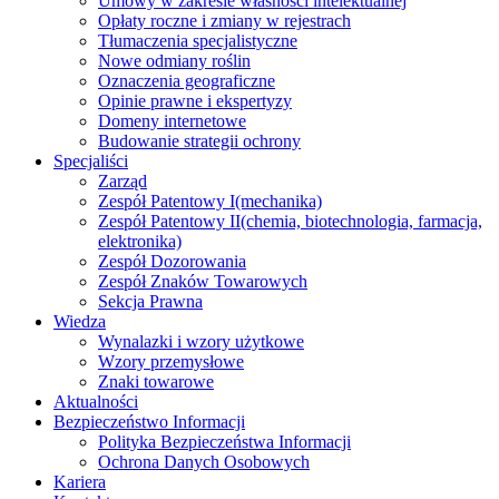
Umowy w zakresie własności intelektualnej
Opłaty roczne i zmiany w rejestrach
Tłumaczenia specjalistyczne
Nowe odmiany roślin
Oznaczenia geograficzne
Opinie prawne i ekspertyzy
Domeny internetowe
Budowanie strategii ochrony
Specjaliści
Zarząd
Zespół Patentowy I
(mechanika)
Zespół Patentowy II
(chemia, biotechnologia, farmacja,
elektronika)
Zespół Dozorowania
Zespół Znaków Towarowych
Sekcja Prawna
Wiedza
Wynalazki i wzory użytkowe
Wzory przemysłowe
Znaki towarowe
Aktualności
Bezpieczeństwo Informacji
Polityka Bezpieczeństwa Informacji
Ochrona Danych Osobowych
Kariera