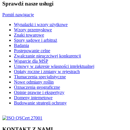
Sprawdź nasze usługi
Pomiń nawigacje
Wynalazki i wzory użytkowe
Wzory przemysłowe
Znaki towarowe
Spory sądowe i arbitraż
Badania
Postępowanie celne
Zwalczanie nieuczciwej konkurencji
Wsparcie dla MŚP
Umowy w zakresie własności intelektualnej
Opłaty roczne i zmiany w rejestrach
Tłumaczenia specjalistyczne
Nowe odmiany roślin
Oznaczenia geograficzne
Opinie prawne i ekspertyzy
Domeny internetowe
Budowanie strategii ochrony
KONTAKT Z NAMI