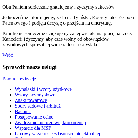
Obu Paniom serdecznie gratulujemy i życzymy sukcesów.
Jednocześnie informujemy, że Irena Tylińska, Koordynator Zespołu
Patentowego I podjęła decyzję o przejściu na emeryturę.
Pani Irenie serdecznie dziękujemy za jej wieloletnią pracę na rzecz
Kancelarii i życzymy, aby czas wolny od obowiązków
zawodowych sprawił jej wiele radości i satysfakcji.
Wróć
Sprawdź nasze usługi
Pomiń nawigacje
Wynalazki i wzory użytkowe
Wzory przemysłowe
Znaki towarowe
Spory sądowe i arbitraż
Badania
Postępowanie celne
Zwalczanie nieuczciwej konkurencji
Wsparcie dla MŚP
Umowy w zakresie własności intelektualnej