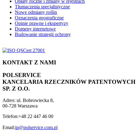
Opłaty roczne i zmiany w rejestrach
Tłumaczenia specjalistyczne
Nowe odmiany roślin
Oznaczenia geograficzne
Opinie prawne i ekspertyzy
Domeny internetowe
Budowanie strategii ochrony
KONTAKT Z NAMI
POLSERVICE
KANCELARIA RZECZNIKÓW PATENTOWYCH
SP. Z O.O.
Adres:
ul. Bobrowiecka 8,
00-728 Warszawa
Telefon:
+48 22 447 46 00
Email:
ip@polservice.com.pl