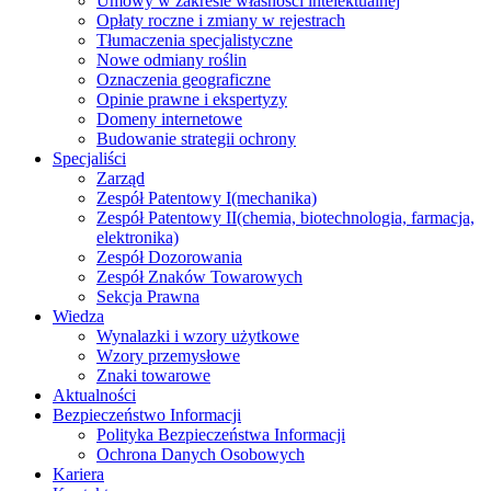
Umowy w zakresie własności intelektualnej
Opłaty roczne i zmiany w rejestrach
Tłumaczenia specjalistyczne
Nowe odmiany roślin
Oznaczenia geograficzne
Opinie prawne i ekspertyzy
Domeny internetowe
Budowanie strategii ochrony
Specjaliści
Zarząd
Zespół Patentowy I
(mechanika)
Zespół Patentowy II
(chemia, biotechnologia, farmacja,
elektronika)
Zespół Dozorowania
Zespół Znaków Towarowych
Sekcja Prawna
Wiedza
Wynalazki i wzory użytkowe
Wzory przemysłowe
Znaki towarowe
Aktualności
Bezpieczeństwo Informacji
Polityka Bezpieczeństwa Informacji
Ochrona Danych Osobowych
Kariera