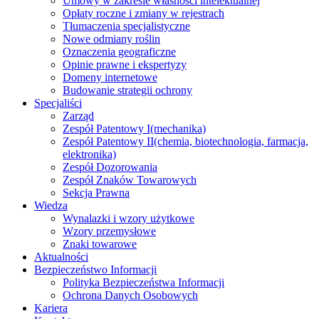
Umowy w zakresie własności intelektualnej
Opłaty roczne i zmiany w rejestrach
Tłumaczenia specjalistyczne
Nowe odmiany roślin
Oznaczenia geograficzne
Opinie prawne i ekspertyzy
Domeny internetowe
Budowanie strategii ochrony
Specjaliści
Zarząd
Zespół Patentowy I
(mechanika)
Zespół Patentowy II
(chemia, biotechnologia, farmacja,
elektronika)
Zespół Dozorowania
Zespół Znaków Towarowych
Sekcja Prawna
Wiedza
Wynalazki i wzory użytkowe
Wzory przemysłowe
Znaki towarowe
Aktualności
Bezpieczeństwo Informacji
Polityka Bezpieczeństwa Informacji
Ochrona Danych Osobowych
Kariera