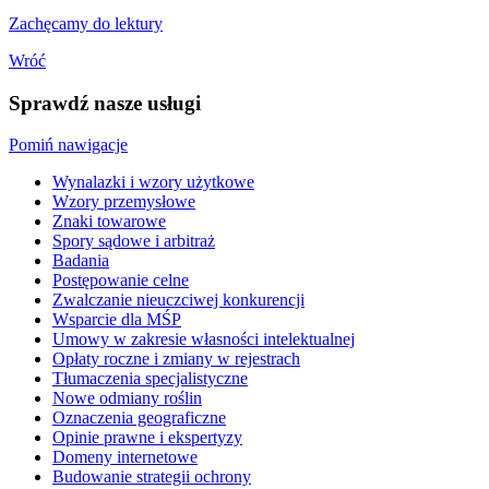
Zachęcamy do lektury
Wróć
Sprawdź nasze usługi
Pomiń nawigacje
Wynalazki i wzory użytkowe
Wzory przemysłowe
Znaki towarowe
Spory sądowe i arbitraż
Badania
Postępowanie celne
Zwalczanie nieuczciwej konkurencji
Wsparcie dla MŚP
Umowy w zakresie własności intelektualnej
Opłaty roczne i zmiany w rejestrach
Tłumaczenia specjalistyczne
Nowe odmiany roślin
Oznaczenia geograficzne
Opinie prawne i ekspertyzy
Domeny internetowe
Budowanie strategii ochrony