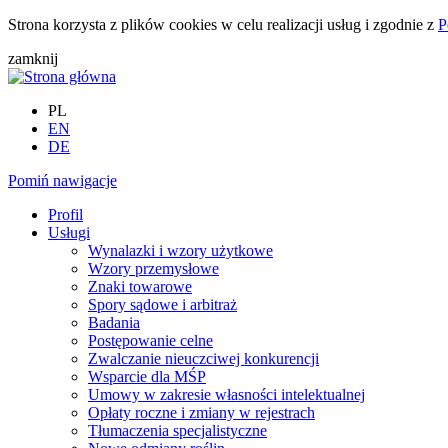
Strona korzysta z plików cookies w celu realizacji usług i zgodnie z
P
zamknij
PL
EN
DE
Pomiń nawigacje
Profil
Usługi
Wynalazki i wzory użytkowe
Wzory przemysłowe
Znaki towarowe
Spory sądowe i arbitraż
Badania
Postępowanie celne
Zwalczanie nieuczciwej konkurencji
Wsparcie dla MŚP
Umowy w zakresie własności intelektualnej
Opłaty roczne i zmiany w rejestrach
Tłumaczenia specjalistyczne