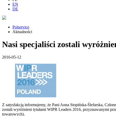
EN
DE
Polservice
Aktualności
Nasi specjaliści zostali wyróżn
2016-05-12
Z satysfakcją informujemy, że Pani Anna Stopińska-Ślefarska, Cz
zostali wyróżnieni tytułami WIPR Leaders 2016, przyznawanymi prze
towarowych).