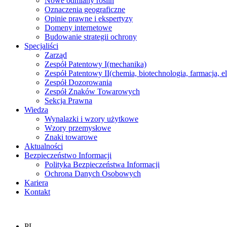
Nowe odmiany roślin
Oznaczenia geograficzne
Opinie prawne i ekspertyzy
Domeny internetowe
Budowanie strategii ochrony
Specjaliści
Zarząd
Zespół Patentowy I
(mechanika)
Zespół Patentowy II
(chemia, biotechnologia, farmacja, e
Zespół Dozorowania
Zespół Znaków Towarowych
Sekcja Prawna
Wiedza
Wynalazki i wzory użytkowe
Wzory przemysłowe
Znaki towarowe
Aktualności
Bezpieczeństwo Informacji
Polityka Bezpieczeństwa Informacji
Ochrona Danych Osobowych
Kariera
Kontakt
PL