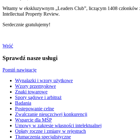
Witamy w ekskluzywnym „Leaders Club”, liczącym 1408 członków z 
Intellectual Property Review.
Serdecznie gratulujemy!
Wróć
Sprawdź nasze usługi
Pomiń nawigacje
Wynalazki i wzory użytkowe
Wzory przemysłowe
Znaki towarowe
Spory sądowe i arbitraż
Badania
Postępowanie celne
Zwalczanie nieuczciwej konkurencji
Wsparcie dla MŚP
Umowy w zakresie własności intelektualnej
Opłaty roczne i zmiany w rejestrach
Tłumaczenia specjalistyczne