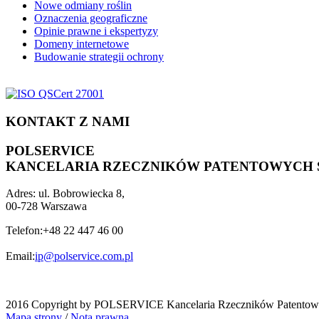
Nowe odmiany roślin
Oznaczenia geograficzne
Opinie prawne i ekspertyzy
Domeny internetowe
Budowanie strategii ochrony
KONTAKT Z NAMI
POLSERVICE
KANCELARIA RZECZNIKÓW PATENTOWYCH SP
Adres:
ul. Bobrowiecka 8,
00-728 Warszawa
Telefon:
+48 22 447 46 00
Email:
ip@polservice.com.pl
2016 Copyright by POLSERVICE Kancelaria Rzeczników Patentowy
Mapa strony
/
Nota prawna