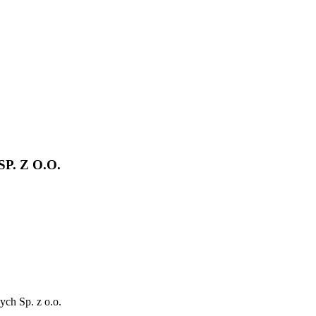
. Z O.O.
ch Sp. z o.o.