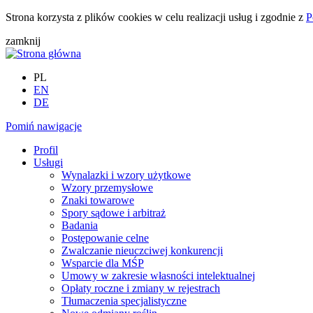
Strona korzysta z plików cookies w celu realizacji usług i zgodnie z
P
zamknij
PL
EN
DE
Pomiń nawigacje
Profil
Usługi
Wynalazki i wzory użytkowe
Wzory przemysłowe
Znaki towarowe
Spory sądowe i arbitraż
Badania
Postępowanie celne
Zwalczanie nieuczciwej konkurencji
Wsparcie dla MŚP
Umowy w zakresie własności intelektualnej
Opłaty roczne i zmiany w rejestrach
Tłumaczenia specjalistyczne