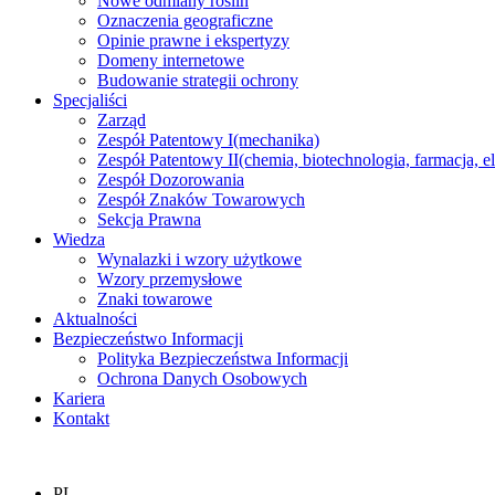
Nowe odmiany roślin
Oznaczenia geograficzne
Opinie prawne i ekspertyzy
Domeny internetowe
Budowanie strategii ochrony
Specjaliści
Zarząd
Zespół Patentowy I
(mechanika)
Zespół Patentowy II
(chemia, biotechnologia, farmacja, e
Zespół Dozorowania
Zespół Znaków Towarowych
Sekcja Prawna
Wiedza
Wynalazki i wzory użytkowe
Wzory przemysłowe
Znaki towarowe
Aktualności
Bezpieczeństwo Informacji
Polityka Bezpieczeństwa Informacji
Ochrona Danych Osobowych
Kariera
Kontakt
PL