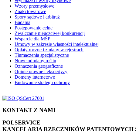
Wynalazki i wzory użytkowe
Wzory przemysłowe
Znaki towarowe
Spory sądowe i arbitraż
Badania
Postępowanie celne
Zwalczanie nieuczciwej konkurencji
Wsparcie dla MŚP
Umowy w zakresie własności intelektualnej
Opłaty roczne i zmiany w rejestrach
Tłumaczenia specjalistyczne
Nowe odmiany roślin
Oznaczenia geograficzne
Opinie prawne i ekspertyzy
Domeny internetowe
Budowanie strategii ochrony
KONTAKT Z NAMI
POLSERVICE
KANCELARIA RZECZNIKÓW PATENTOWYCH SP