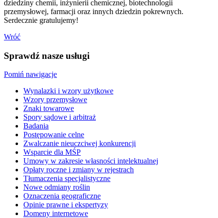
dziedziny chemii, inżynierii chemicznej, biotechnologii
przemysłowej, farmacji oraz innych dziedzin pokrewnych.
Serdecznie gratulujemy!
Wróć
Sprawdź nasze usługi
Pomiń nawigacje
Wynalazki i wzory użytkowe
Wzory przemysłowe
Znaki towarowe
Spory sądowe i arbitraż
Badania
Postępowanie celne
Zwalczanie nieuczciwej konkurencji
Wsparcie dla MŚP
Umowy w zakresie własności intelektualnej
Opłaty roczne i zmiany w rejestrach
Tłumaczenia specjalistyczne
Nowe odmiany roślin
Oznaczenia geograficzne
Opinie prawne i ekspertyzy
Domeny internetowe