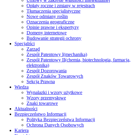
Umowy w zakresie własności intelektualnej
Opłaty roczne i zmiany w rejestrach
Tłumaczenia specjalistyczne
Nowe odmiany roślin
Oznaczenia geograficzne
Opinie prawne i ekspertyzy
Domeny internetowe
Budowanie strategii ochrony
Specjaliści
Zarząd
Zespół Patentowy I
(mechanika)
Zespół Patentowy II
(chemia, biotechnologia, farmacja,
elektronika)
Zespół Dozorowania
Zespół Znaków Towarowych
Sekcja Prawna
Wiedza
Wynalazki i wzory użytkowe
Wzory przemysłowe
Znaki towarowe
Aktualności
Bezpieczeństwo Informacji
Polityka Bezpieczeństwa Informacji
Ochrona Danych Osobowych
Kariera