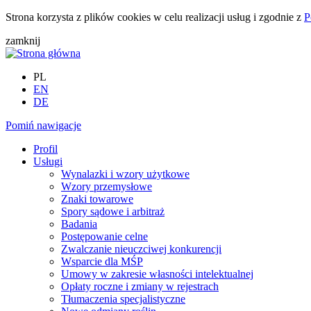
Strona korzysta z plików cookies w celu realizacji usług i zgodnie z
P
zamknij
PL
EN
DE
Pomiń nawigacje
Profil
Usługi
Wynalazki i wzory użytkowe
Wzory przemysłowe
Znaki towarowe
Spory sądowe i arbitraż
Badania
Postępowanie celne
Zwalczanie nieuczciwej konkurencji
Wsparcie dla MŚP
Umowy w zakresie własności intelektualnej
Opłaty roczne i zmiany w rejestrach
Tłumaczenia specjalistyczne