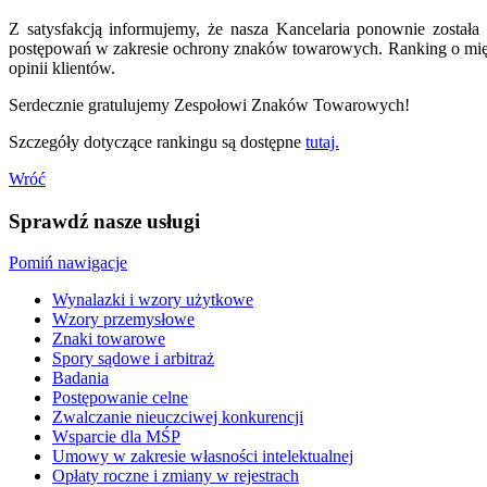
Z satysfakcją informujemy, że nasza Kancelaria ponownie zosta
postępowań w zakresie ochrony znaków towarowych. Ranking o międ
opinii klientów.
Serdecznie gratulujemy Zespołowi Znaków Towarowych!
Szczegóły dotyczące rankingu są dostępne
tutaj.
Wróć
Sprawdź nasze usługi
Pomiń nawigacje
Wynalazki i wzory użytkowe
Wzory przemysłowe
Znaki towarowe
Spory sądowe i arbitraż
Badania
Postępowanie celne
Zwalczanie nieuczciwej konkurencji
Wsparcie dla MŚP
Umowy w zakresie własności intelektualnej
Opłaty roczne i zmiany w rejestrach