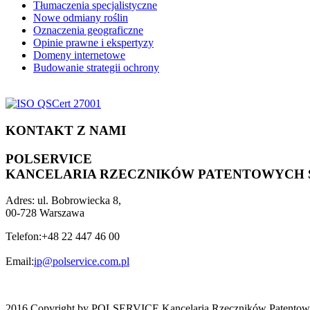
Tłumaczenia specjalistyczne
Nowe odmiany roślin
Oznaczenia geograficzne
Opinie prawne i ekspertyzy
Domeny internetowe
Budowanie strategii ochrony
KONTAKT Z NAMI
POLSERVICE
KANCELARIA RZECZNIKÓW PATENTOWYCH SP
Adres:
ul. Bobrowiecka 8,
00-728 Warszawa
Telefon:
+48 22 447 46 00
Email:
ip@polservice.com.pl
2016 Copyright by POLSERVICE Kancelaria Rzeczników Patentowy