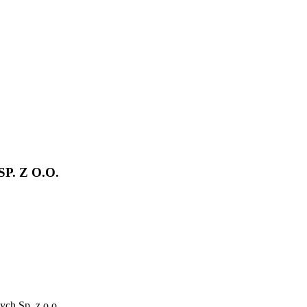
. Z O.O.
ch Sp. z o.o.