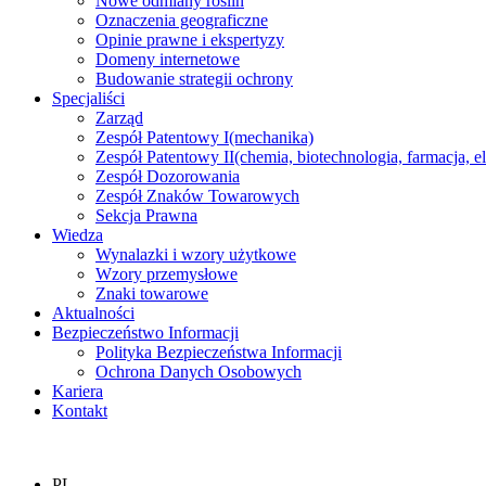
Nowe odmiany roślin
Oznaczenia geograficzne
Opinie prawne i ekspertyzy
Domeny internetowe
Budowanie strategii ochrony
Specjaliści
Zarząd
Zespół Patentowy I
(mechanika)
Zespół Patentowy II
(chemia, biotechnologia, farmacja, e
Zespół Dozorowania
Zespół Znaków Towarowych
Sekcja Prawna
Wiedza
Wynalazki i wzory użytkowe
Wzory przemysłowe
Znaki towarowe
Aktualności
Bezpieczeństwo Informacji
Polityka Bezpieczeństwa Informacji
Ochrona Danych Osobowych
Kariera
Kontakt
PL