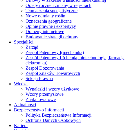
Umowy w zakresie własności intelektualnej
Opłaty roczne i zmiany w rejestrach
Tłumaczenia specjalistyczne
Nowe odmiany roślin
Oznaczenia geograficzne
Opinie prawne i ekspertyzy
Domeny internetowe
Budowanie strategii ochrony
Specjaliści
Zarząd
Zespół Patentowy I
(mechanika)
Zespół Patentowy II
(chemia, biotechnologia, farmacja,
elektronika)
Zespół Dozorowania
Zespół Znaków Towarowych
Sekcja Prawna
Wiedza
Wynalazki i wzory użytkowe
Wzory przemysłowe
Znaki towarowe
Aktualności
Bezpieczeństwo Informacji
Polityka Bezpieczeństwa Informacji
Ochrona Danych Osobowych
Kariera