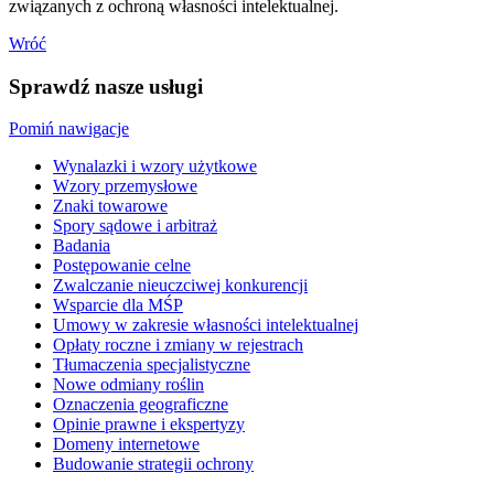
związanych z ochroną własności intelektualnej.
Wróć
Sprawdź nasze usługi
Pomiń nawigacje
Wynalazki i wzory użytkowe
Wzory przemysłowe
Znaki towarowe
Spory sądowe i arbitraż
Badania
Postępowanie celne
Zwalczanie nieuczciwej konkurencji
Wsparcie dla MŚP
Umowy w zakresie własności intelektualnej
Opłaty roczne i zmiany w rejestrach
Tłumaczenia specjalistyczne
Nowe odmiany roślin
Oznaczenia geograficzne
Opinie prawne i ekspertyzy
Domeny internetowe
Budowanie strategii ochrony