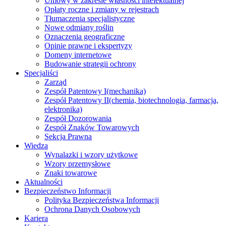
Umowy w zakresie własności intelektualnej
Opłaty roczne i zmiany w rejestrach
Tłumaczenia specjalistyczne
Nowe odmiany roślin
Oznaczenia geograficzne
Opinie prawne i ekspertyzy
Domeny internetowe
Budowanie strategii ochrony
Specjaliści
Zarząd
Zespół Patentowy I
(mechanika)
Zespół Patentowy II
(chemia, biotechnologia, farmacja,
elektronika)
Zespół Dozorowania
Zespół Znaków Towarowych
Sekcja Prawna
Wiedza
Wynalazki i wzory użytkowe
Wzory przemysłowe
Znaki towarowe
Aktualności
Bezpieczeństwo Informacji
Polityka Bezpieczeństwa Informacji
Ochrona Danych Osobowych
Kariera