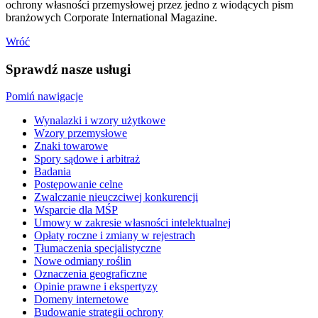
ochrony własności przemysłowej przez jedno z wiodących pism
branżowych Corporate International Magazine.
Wróć
Sprawdź nasze usługi
Pomiń nawigacje
Wynalazki i wzory użytkowe
Wzory przemysłowe
Znaki towarowe
Spory sądowe i arbitraż
Badania
Postępowanie celne
Zwalczanie nieuczciwej konkurencji
Wsparcie dla MŚP
Umowy w zakresie własności intelektualnej
Opłaty roczne i zmiany w rejestrach
Tłumaczenia specjalistyczne
Nowe odmiany roślin
Oznaczenia geograficzne
Opinie prawne i ekspertyzy
Domeny internetowe
Budowanie strategii ochrony