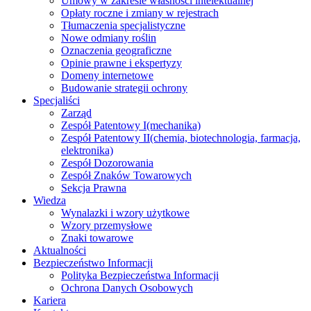
Umowy w zakresie własności intelektualnej
Opłaty roczne i zmiany w rejestrach
Tłumaczenia specjalistyczne
Nowe odmiany roślin
Oznaczenia geograficzne
Opinie prawne i ekspertyzy
Domeny internetowe
Budowanie strategii ochrony
Specjaliści
Zarząd
Zespół Patentowy I
(mechanika)
Zespół Patentowy II
(chemia, biotechnologia, farmacja,
elektronika)
Zespół Dozorowania
Zespół Znaków Towarowych
Sekcja Prawna
Wiedza
Wynalazki i wzory użytkowe
Wzory przemysłowe
Znaki towarowe
Aktualności
Bezpieczeństwo Informacji
Polityka Bezpieczeństwa Informacji
Ochrona Danych Osobowych
Kariera