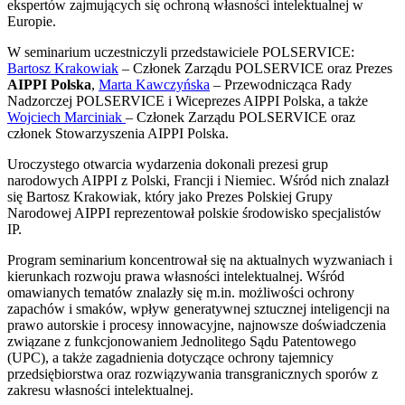
ekspertów zajmujących się ochroną własności intelektualnej w
Europie.
W seminarium uczestniczyli przedstawiciele POLSERVICE:
Bartosz Krakowiak
– Członek Zarządu POLSERVICE oraz Prezes
AIPPI Polska
,
Marta Kawczyńska
– Przewodnicząca Rady
Nadzorczej POLSERVICE i Wiceprezes AIPPI Polska, a także
Wojciech Marciniak
– Członek Zarządu POLSERVICE oraz
członek Stowarzyszenia AIPPI Polska.
Uroczystego otwarcia wydarzenia dokonali prezesi grup
narodowych AIPPI z Polski, Francji i Niemiec. Wśród nich znalazł
się Bartosz Krakowiak, który jako Prezes Polskiej Grupy
Narodowej AIPPI reprezentował polskie środowisko specjalistów
IP.
Program seminarium koncentrował się na aktualnych wyzwaniach i
kierunkach rozwoju prawa własności intelektualnej. Wśród
omawianych tematów znalazły się m.in. możliwości ochrony
zapachów i smaków, wpływ generatywnej sztucznej inteligencji na
prawo autorskie i procesy innowacyjne, najnowsze doświadczenia
związane z funkcjonowaniem Jednolitego Sądu Patentowego
(UPC), a także zagadnienia dotyczące ochrony tajemnicy
przedsiębiorstwa oraz rozwiązywania transgranicznych sporów z
zakresu własności intelektualnej.