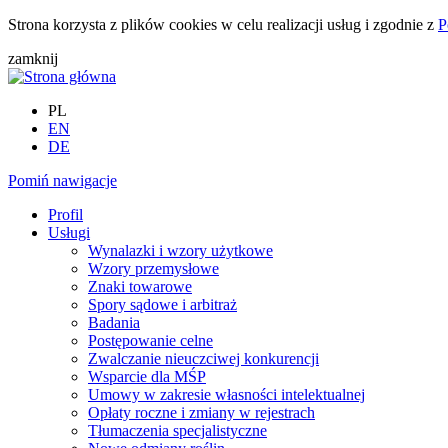
Strona korzysta z plików cookies w celu realizacji usług i zgodnie z
P
zamknij
PL
EN
DE
Pomiń nawigacje
Profil
Usługi
Wynalazki i wzory użytkowe
Wzory przemysłowe
Znaki towarowe
Spory sądowe i arbitraż
Badania
Postępowanie celne
Zwalczanie nieuczciwej konkurencji
Wsparcie dla MŚP
Umowy w zakresie własności intelektualnej
Opłaty roczne i zmiany w rejestrach
Tłumaczenia specjalistyczne