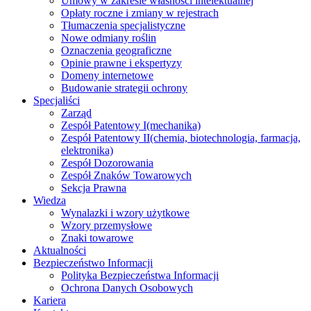
Umowy w zakresie własności intelektualnej
Opłaty roczne i zmiany w rejestrach
Tłumaczenia specjalistyczne
Nowe odmiany roślin
Oznaczenia geograficzne
Opinie prawne i ekspertyzy
Domeny internetowe
Budowanie strategii ochrony
Specjaliści
Zarząd
Zespół Patentowy I
(mechanika)
Zespół Patentowy II
(chemia, biotechnologia, farmacja,
elektronika)
Zespół Dozorowania
Zespół Znaków Towarowych
Sekcja Prawna
Wiedza
Wynalazki i wzory użytkowe
Wzory przemysłowe
Znaki towarowe
Aktualności
Bezpieczeństwo Informacji
Polityka Bezpieczeństwa Informacji
Ochrona Danych Osobowych
Kariera