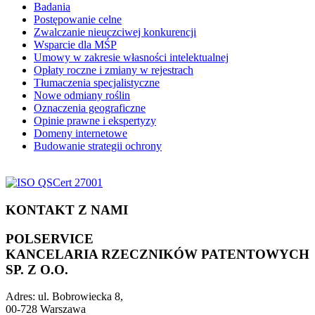
Badania
Postępowanie celne
Zwalczanie nieuczciwej konkurencji
Wsparcie dla MŚP
Umowy w zakresie własności intelektualnej
Opłaty roczne i zmiany w rejestrach
Tłumaczenia specjalistyczne
Nowe odmiany roślin
Oznaczenia geograficzne
Opinie prawne i ekspertyzy
Domeny internetowe
Budowanie strategii ochrony
KONTAKT Z NAMI
POLSERVICE
KANCELARIA RZECZNIKÓW PATENTOWYCH
SP. Z O.O.
Adres:
ul. Bobrowiecka 8,
00-728 Warszawa