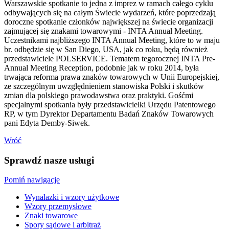
Warszawskie spotkanie to jedna z imprez w ramach całego cyklu
odbywających się na całym Świecie wydarzeń, które poprzedzają
doroczne spotkanie członków największej na świecie organizacji
zajmującej się znakami towarowymi - INTA Annual Meeting.
Uczestnikami najbliższego INTA Annual Meeting, które to w maju
br. odbędzie się w San Diego, USA, jak co roku, będą również
przedstawiciele POLSERVICE. Tematem tegorocznej INTA Pre-
Annual Meeting Reception, podobnie jak w roku 2014, była
trwająca reforma prawa znaków towarowych w Unii Europejskiej,
ze szczególnym uwzględnieniem stanowiska Polski i skutków
zmian dla polskiego prawodawstwa oraz praktyki. Gośćmi
specjalnymi spotkania były przedstawicielki Urzędu Patentowego
RP, w tym Dyrektor Departamentu Badań Znaków Towarowych
pani Edyta Demby-Siwek.
Wróć
Sprawdź nasze usługi
Pomiń nawigacje
Wynalazki i wzory użytkowe
Wzory przemysłowe
Znaki towarowe
Spory sądowe i arbitraż