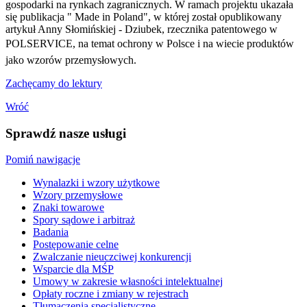
gospodarki na rynkach zagranicznych. W ramach projektu ukazała
się publikacja " Made in Poland", w której został opublikowany
artykuł Anny Słomińskiej - Dziubek, rzecznika patentowego w
POLSERVICE, na temat ochrony w Polsce i na wiecie produktów
jako wzorów przemysłowych.
Zachęcamy do lektury
Wróć
Sprawdź nasze usługi
Pomiń nawigacje
Wynalazki i wzory użytkowe
Wzory przemysłowe
Znaki towarowe
Spory sądowe i arbitraż
Badania
Postępowanie celne
Zwalczanie nieuczciwej konkurencji
Wsparcie dla MŚP
Umowy w zakresie własności intelektualnej
Opłaty roczne i zmiany w rejestrach
Tłumaczenia specjalistyczne