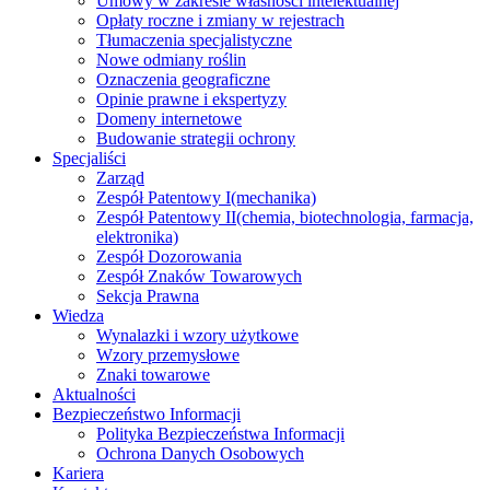
Umowy w zakresie własności intelektualnej
Opłaty roczne i zmiany w rejestrach
Tłumaczenia specjalistyczne
Nowe odmiany roślin
Oznaczenia geograficzne
Opinie prawne i ekspertyzy
Domeny internetowe
Budowanie strategii ochrony
Specjaliści
Zarząd
Zespół Patentowy I
(mechanika)
Zespół Patentowy II
(chemia, biotechnologia, farmacja,
elektronika)
Zespół Dozorowania
Zespół Znaków Towarowych
Sekcja Prawna
Wiedza
Wynalazki i wzory użytkowe
Wzory przemysłowe
Znaki towarowe
Aktualności
Bezpieczeństwo Informacji
Polityka Bezpieczeństwa Informacji
Ochrona Danych Osobowych
Kariera