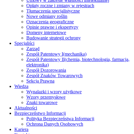
Umowy w zakresie własności intelektualnej
Opłaty roczne i zmiany w rejestrach
Tłumaczenia specjalistyczne
Nowe odmiany roślin
Oznaczenia geograficzne
Opinie prawne i ekspertyzy
Domeny internetowe
Budowanie strategii ochrony
Specjaliści
Zarząd
Zespół Patentowy I
(mechanika)
Zespół Patentowy II
(chemia, biotechnologia, farmacja,
elektronika)
Zespół Dozorowania
Zespół Znaków Towarowych
Sekcja Prawna
Wiedza
Wynalazki i wzory użytkowe
Wzory przemysłowe
Znaki towarowe
Aktualności
Bezpieczeństwo Informacji
Polityka Bezpieczeństwa Informacji
Ochrona Danych Osobowych
Kariera