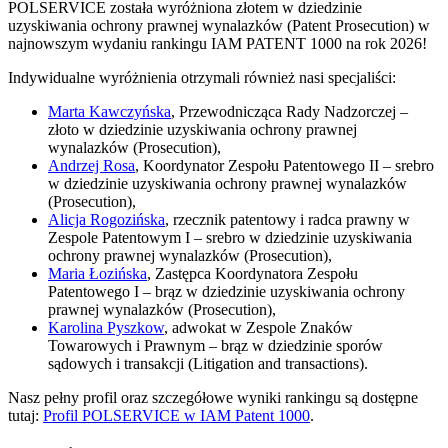
POLSERVICE została wyróżniona złotem w dziedzinie
uzyskiwania ochrony prawnej wynalazków (Patent Prosecution) w
najnowszym wydaniu rankingu IAM PATENT 1000 na rok 2026!
Indywidualne wyróżnienia otrzymali również nasi specjaliści:
Marta Kawczyńska
, Przewodnicząca Rady Nadzorczej –
złoto w dziedzinie uzyskiwania ochrony prawnej
wynalazków (Prosecution),
Andrzej Rosa
, Koordynator Zespołu Patentowego II – srebro
w dziedzinie uzyskiwania ochrony prawnej wynalazków
(Prosecution),
Alicja Rogozińska
, rzecznik patentowy i radca prawny w
Zespole Patentowym I – srebro w dziedzinie uzyskiwania
ochrony prawnej wynalazków (Prosecution),
Maria Łozińska
, Zastępca Koordynatora Zespołu
Patentowego I – brąz w dziedzinie uzyskiwania ochrony
prawnej wynalazków (Prosecution),
Karolina Pyszkow
, adwokat w Zespole Znaków
Towarowych i Prawnym – brąz w dziedzinie sporów
sądowych i transakcji (Litigation and transactions).
Nasz pełny profil oraz szczegółowe wyniki rankingu są dostępne
tutaj:
Profil POLSERVICE w IAM Patent 1000
.