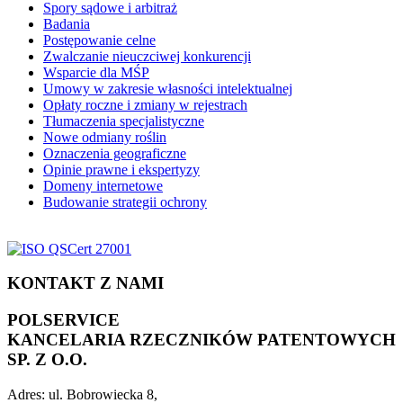
Spory sądowe i arbitraż
Badania
Postępowanie celne
Zwalczanie nieuczciwej konkurencji
Wsparcie dla MŚP
Umowy w zakresie własności intelektualnej
Opłaty roczne i zmiany w rejestrach
Tłumaczenia specjalistyczne
Nowe odmiany roślin
Oznaczenia geograficzne
Opinie prawne i ekspertyzy
Domeny internetowe
Budowanie strategii ochrony
KONTAKT Z NAMI
POLSERVICE
KANCELARIA RZECZNIKÓW PATENTOWYCH
SP. Z O.O.
Adres:
ul. Bobrowiecka 8,