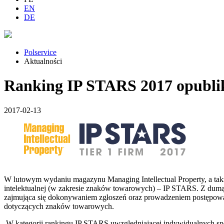
EN
DE
Polservice
Aktualności
Ranking IP STARS 2017 opubl
2017-02-13
W lutowym wydaniu magazynu Managing Intellectual Property, a takż
intelektualnej (w zakresie znaków towarowych) – IP STARS. Z dumą
zajmująca się dokonywaniem zgłoszeń oraz prowadzeniem postępowa
dotyczących znaków towarowych.
W kategorii rankingu IP STARS uwzględniającej indywidualnych spe