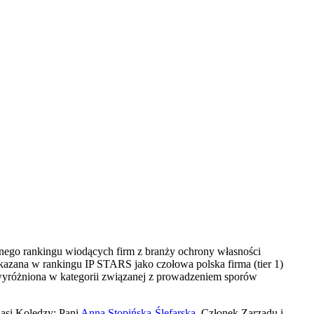
znego rankingu wiodących firm z branży ochrony własności
azana w rankingu IP STARS jako czołowa polska firma (tier 1)
yróżniona w kategorii związanej z prowadzeniem sporów
asi Koledzy: Pani
Anna Stopińska-Ślefarska
, Członek Zarządu i