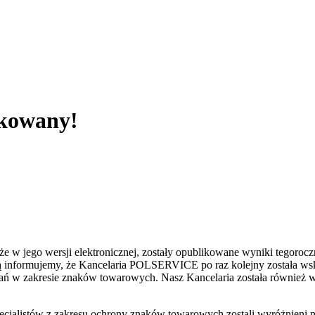
ikowany!
e w jego wersji elektronicznej, zostały opublikowane wyniki tegoroc
 informujemy, że Kancelaria POLSERVICE po raz kolejny została wsk
ń w zakresie znaków towarowych. Nasz Kancelaria została również w
cjalistów z zakresu ochrony znaków towarowych zostali wyróżnieni n