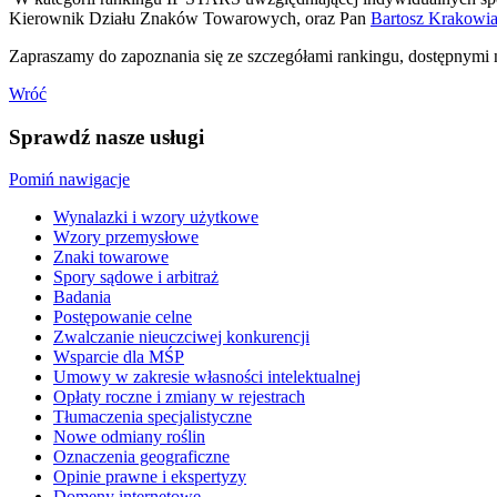
Kierownik Działu Znaków Towarowych, oraz Pan
Bartosz Krakowi
Zapraszamy do zapoznania się ze szczegółami rankingu, dostępnymi n
Wróć
Sprawdź nasze usługi
Pomiń nawigacje
Wynalazki i wzory użytkowe
Wzory przemysłowe
Znaki towarowe
Spory sądowe i arbitraż
Badania
Postępowanie celne
Zwalczanie nieuczciwej konkurencji
Wsparcie dla MŚP
Umowy w zakresie własności intelektualnej
Opłaty roczne i zmiany w rejestrach
Tłumaczenia specjalistyczne
Nowe odmiany roślin
Oznaczenia geograficzne
Opinie prawne i ekspertyzy
Domeny internetowe