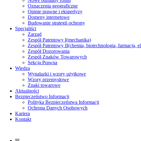
Nowe odmiany roślin
Oznaczenia geograficzne
Opinie prawne i ekspertyzy
Domeny internetowe
Budowanie strategii ochrony
Specjaliści
Zarząd
Zespół Patentowy I
(mechanika)
Zespół Patentowy II
(chemia, biotechnologia, farmacja, e
Zespół Dozorowania
Zespół Znaków Towarowych
Sekcja Prawna
Wiedza
Wynalazki i wzory użytkowe
Wzory przemysłowe
Znaki towarowe
Aktualności
Bezpieczeństwo Informacji
Polityka Bezpieczeństwa Informacji
Ochrona Danych Osobowych
Kariera
Kontakt
PL