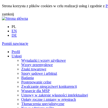
Strona korzysta z plików cookies w celu realizacji usług i zgodnie z
P
zamknij
PL
EN
DE
Pomiń nawigacje
Profil
Usługi
Wynalazki i wzory użytkowe
Wzory przemysłowe
Znaki towarowe
Spory sądowe i arbitraż
Badania
Postępowanie celne
Zwalczanie nieuczciwej konkurencji
Wsparcie dla MŚP
Umowy w zakresie własności intelektualnej
Opłaty roczne i zmiany w rejestrach
Tłumaczenia specjalistyczne