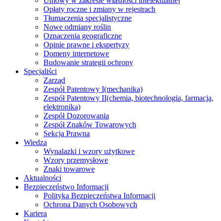
Umowy w zakresie własności intelektualnej
Opłaty roczne i zmiany w rejestrach
Tłumaczenia specjalistyczne
Nowe odmiany roślin
Oznaczenia geograficzne
Opinie prawne i ekspertyzy
Domeny internetowe
Budowanie strategii ochrony
Specjaliści
Zarząd
Zespół Patentowy I
(mechanika)
Zespół Patentowy II
(chemia, biotechnologia, farmacja,
elektronika)
Zespół Dozorowania
Zespół Znaków Towarowych
Sekcja Prawna
Wiedza
Wynalazki i wzory użytkowe
Wzory przemysłowe
Znaki towarowe
Aktualności
Bezpieczeństwo Informacji
Polityka Bezpieczeństwa Informacji
Ochrona Danych Osobowych
Kariera