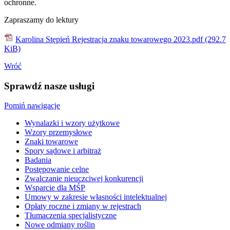
ochronne.
Zapraszamy do lektury
Karolina Stępień Rejestracja znaku towarowego 2023.pdf
(292.7
KiB)
Wróć
Sprawdź nasze usługi
Pomiń nawigacje
Wynalazki i wzory użytkowe
Wzory przemysłowe
Znaki towarowe
Spory sądowe i arbitraż
Badania
Postępowanie celne
Zwalczanie nieuczciwej konkurencji
Wsparcie dla MŚP
Umowy w zakresie własności intelektualnej
Opłaty roczne i zmiany w rejestrach
Tłumaczenia specjalistyczne
Nowe odmiany roślin