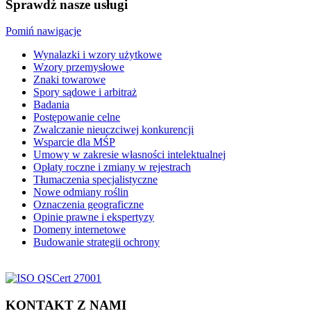
Sprawdź nasze usługi
Pomiń nawigacje
Wynalazki i wzory użytkowe
Wzory przemysłowe
Znaki towarowe
Spory sądowe i arbitraż
Badania
Postępowanie celne
Zwalczanie nieuczciwej konkurencji
Wsparcie dla MŚP
Umowy w zakresie własności intelektualnej
Opłaty roczne i zmiany w rejestrach
Tłumaczenia specjalistyczne
Nowe odmiany roślin
Oznaczenia geograficzne
Opinie prawne i ekspertyzy
Domeny internetowe
Budowanie strategii ochrony
KONTAKT Z NAMI