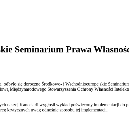
kie Seminarium Prawa Własności
a, odbyło się doroczne Środkowo- i Wschodnioeuropejskie Seminarium
odową Międzynarodowego Stowarzyszenia Ochrony Własności Intelektu
h naszej Kancelarii wygłosił wykład poświęcony implementacji do 
ereg krytycznych uwag odnośnie sposobu tej implementacji.