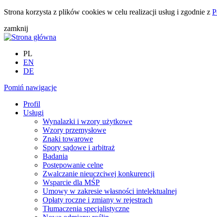
Strona korzysta z plików cookies w celu realizacji usług i zgodnie z
P
zamknij
PL
EN
DE
Pomiń nawigacje
Profil
Usługi
Wynalazki i wzory użytkowe
Wzory przemysłowe
Znaki towarowe
Spory sądowe i arbitraż
Badania
Postępowanie celne
Zwalczanie nieuczciwej konkurencji
Wsparcie dla MŚP
Umowy w zakresie własności intelektualnej
Opłaty roczne i zmiany w rejestrach
Tłumaczenia specjalistyczne