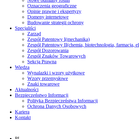
Nowe odmiany roślin
Oznaczenia geograficzne
Opinie prawne i ekspertyzy
Domeny internetowe
Budowanie strategii ochrony
Specjaliści
Zarząd
Zespół Patentowy I
(mechanika)
Zespół Patentowy II
(chemia, biotechnologia, farmacja, e
Zespół Dozorowania
Zespół Znaków Towarowych
Sekcja Prawna
Wiedza
Wynalazki i wzory użytkowe
Wzory przemysłowe
Znaki towarowe
Aktualności
Bezpieczeństwo Informacji
Polityka Bezpieczeństwa Informacji
Ochrona Danych Osobowych
Kariera
Kontakt
PL