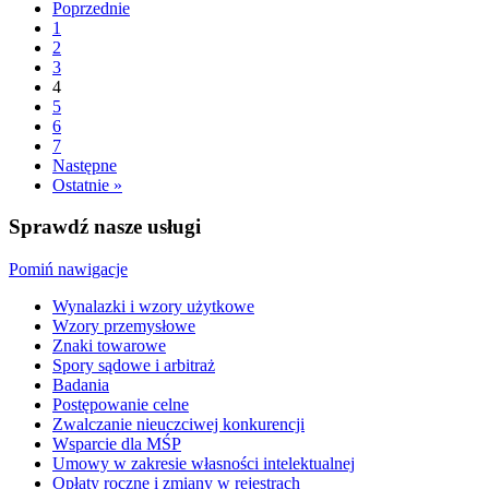
Poprzednie
1
2
3
4
5
6
7
Następne
Ostatnie »
Sprawdź nasze usługi
Pomiń nawigacje
Wynalazki i wzory użytkowe
Wzory przemysłowe
Znaki towarowe
Spory sądowe i arbitraż
Badania
Postępowanie celne
Zwalczanie nieuczciwej konkurencji
Wsparcie dla MŚP
Umowy w zakresie własności intelektualnej
Opłaty roczne i zmiany w rejestrach