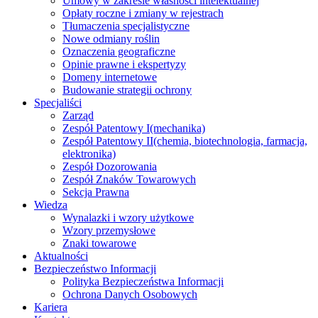
Umowy w zakresie własności intelektualnej
Opłaty roczne i zmiany w rejestrach
Tłumaczenia specjalistyczne
Nowe odmiany roślin
Oznaczenia geograficzne
Opinie prawne i ekspertyzy
Domeny internetowe
Budowanie strategii ochrony
Specjaliści
Zarząd
Zespół Patentowy I
(mechanika)
Zespół Patentowy II
(chemia, biotechnologia, farmacja,
elektronika)
Zespół Dozorowania
Zespół Znaków Towarowych
Sekcja Prawna
Wiedza
Wynalazki i wzory użytkowe
Wzory przemysłowe
Znaki towarowe
Aktualności
Bezpieczeństwo Informacji
Polityka Bezpieczeństwa Informacji
Ochrona Danych Osobowych
Kariera