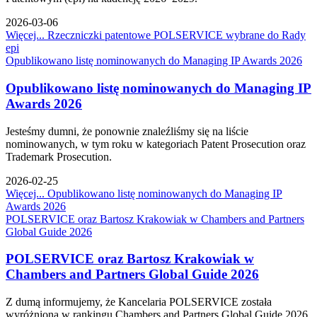
2026-03-06
Więcej...
Rzeczniczki patentowe POLSERVICE wybrane do Rady
epi
Opublikowano listę nominowanych do Managing IP Awards 2026
Opublikowano listę nominowanych do Managing IP
Awards 2026
Jesteśmy dumni, że ponownie znaleźliśmy się na liście
nominowanych, w tym roku w kategoriach Patent Prosecution oraz
Trademark Prosecution.
2026-02-25
Więcej...
Opublikowano listę nominowanych do Managing IP
Awards 2026
POLSERVICE oraz Bartosz Krakowiak w Chambers and Partners
Global Guide 2026
POLSERVICE oraz Bartosz Krakowiak w
Chambers and Partners Global Guide 2026
Z dumą informujemy, że Kancelaria POLSERVICE została
wyróżniona w rankingu Chambers and Partners Global Guide 2026