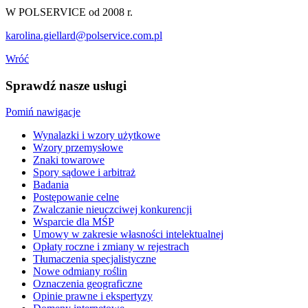
W POLSERVICE od 2008 r.
karolina.giellard@polservice.com.pl
Wróć
Sprawdź nasze usługi
Pomiń nawigacje
Wynalazki i wzory użytkowe
Wzory przemysłowe
Znaki towarowe
Spory sądowe i arbitraż
Badania
Postępowanie celne
Zwalczanie nieuczciwej konkurencji
Wsparcie dla MŚP
Umowy w zakresie własności intelektualnej
Opłaty roczne i zmiany w rejestrach
Tłumaczenia specjalistyczne
Nowe odmiany roślin
Oznaczenia geograficzne
Opinie prawne i ekspertyzy