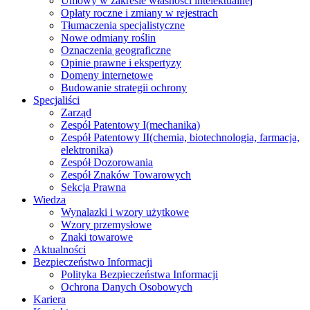
Umowy w zakresie własności intelektualnej
Opłaty roczne i zmiany w rejestrach
Tłumaczenia specjalistyczne
Nowe odmiany roślin
Oznaczenia geograficzne
Opinie prawne i ekspertyzy
Domeny internetowe
Budowanie strategii ochrony
Specjaliści
Zarząd
Zespół Patentowy I
(mechanika)
Zespół Patentowy II
(chemia, biotechnologia, farmacja,
elektronika)
Zespół Dozorowania
Zespół Znaków Towarowych
Sekcja Prawna
Wiedza
Wynalazki i wzory użytkowe
Wzory przemysłowe
Znaki towarowe
Aktualności
Bezpieczeństwo Informacji
Polityka Bezpieczeństwa Informacji
Ochrona Danych Osobowych
Kariera