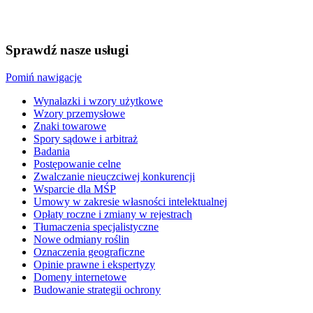
Sprawdź nasze usługi
Pomiń nawigacje
Wynalazki i wzory użytkowe
Wzory przemysłowe
Znaki towarowe
Spory sądowe i arbitraż
Badania
Postępowanie celne
Zwalczanie nieuczciwej konkurencji
Wsparcie dla MŚP
Umowy w zakresie własności intelektualnej
Opłaty roczne i zmiany w rejestrach
Tłumaczenia specjalistyczne
Nowe odmiany roślin
Oznaczenia geograficzne
Opinie prawne i ekspertyzy
Domeny internetowe
Budowanie strategii ochrony