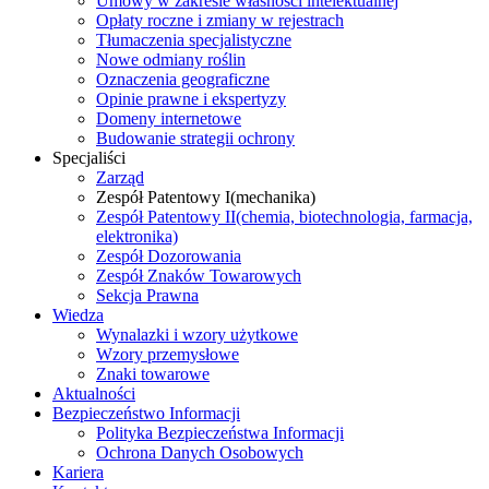
Umowy w zakresie własności intelektualnej
Opłaty roczne i zmiany w rejestrach
Tłumaczenia specjalistyczne
Nowe odmiany roślin
Oznaczenia geograficzne
Opinie prawne i ekspertyzy
Domeny internetowe
Budowanie strategii ochrony
Specjaliści
Zarząd
Zespół Patentowy I
(mechanika)
Zespół Patentowy II
(chemia, biotechnologia, farmacja,
elektronika)
Zespół Dozorowania
Zespół Znaków Towarowych
Sekcja Prawna
Wiedza
Wynalazki i wzory użytkowe
Wzory przemysłowe
Znaki towarowe
Aktualności
Bezpieczeństwo Informacji
Polityka Bezpieczeństwa Informacji
Ochrona Danych Osobowych
Kariera