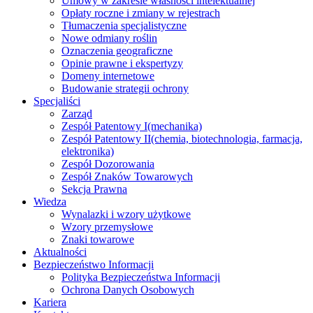
Umowy w zakresie własności intelektualnej
Opłaty roczne i zmiany w rejestrach
Tłumaczenia specjalistyczne
Nowe odmiany roślin
Oznaczenia geograficzne
Opinie prawne i ekspertyzy
Domeny internetowe
Budowanie strategii ochrony
Specjaliści
Zarząd
Zespół Patentowy I
(mechanika)
Zespół Patentowy II
(chemia, biotechnologia, farmacja,
elektronika)
Zespół Dozorowania
Zespół Znaków Towarowych
Sekcja Prawna
Wiedza
Wynalazki i wzory użytkowe
Wzory przemysłowe
Znaki towarowe
Aktualności
Bezpieczeństwo Informacji
Polityka Bezpieczeństwa Informacji
Ochrona Danych Osobowych
Kariera