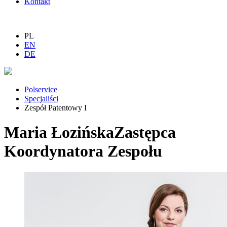
Kontakt
PL
EN
DE
Polservice
Specjaliści
Zespół Patentowy I
Maria Łozińska
Zastępca
Koordynatora Zespołu