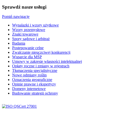
Sprawdź nasze usługi
Pomiń nawigacje
Wynalazki i wzory użytkowe
Wzory przemysłowe
Znaki towarowe
Spory sądowe i arbitraż
Badania
Postępowanie celne
Zwalczanie nieuczciwej konkurencji
Wsparcie dla MŚP
Umowy w zakresie własności intelektualnej
Opłaty roczne i zmiany w rejestrach
Tłumaczenia specjalistyczne
Nowe odmiany roślin
Oznaczenia geograficzne
Opinie prawne i ekspertyzy
Domeny internetowe
Budowanie strategii ochrony