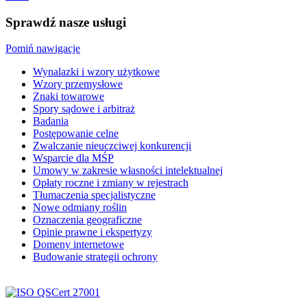
Sprawdź nasze usługi
Pomiń nawigacje
Wynalazki i wzory użytkowe
Wzory przemysłowe
Znaki towarowe
Spory sądowe i arbitraż
Badania
Postępowanie celne
Zwalczanie nieuczciwej konkurencji
Wsparcie dla MŚP
Umowy w zakresie własności intelektualnej
Opłaty roczne i zmiany w rejestrach
Tłumaczenia specjalistyczne
Nowe odmiany roślin
Oznaczenia geograficzne
Opinie prawne i ekspertyzy
Domeny internetowe
Budowanie strategii ochrony