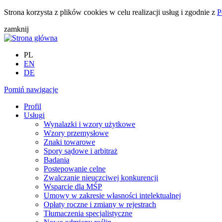
Strona korzysta z plików cookies w celu realizacji usług i zgodnie z
P
zamknij
PL
EN
DE
Pomiń nawigacje
Profil
Usługi
Wynalazki i wzory użytkowe
Wzory przemysłowe
Znaki towarowe
Spory sądowe i arbitraż
Badania
Postępowanie celne
Zwalczanie nieuczciwej konkurencji
Wsparcie dla MŚP
Umowy w zakresie własności intelektualnej
Opłaty roczne i zmiany w rejestrach
Tłumaczenia specjalistyczne