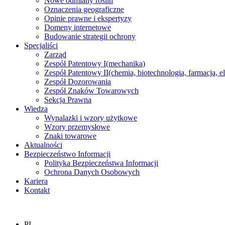
Nowe odmiany roślin
Oznaczenia geograficzne
Opinie prawne i ekspertyzy
Domeny internetowe
Budowanie strategii ochrony
Specjaliści
Zarząd
Zespół Patentowy I
(mechanika)
Zespół Patentowy II
(chemia, biotechnologia, farmacja, e
Zespół Dozorowania
Zespół Znaków Towarowych
Sekcja Prawna
Wiedza
Wynalazki i wzory użytkowe
Wzory przemysłowe
Znaki towarowe
Aktualności
Bezpieczeństwo Informacji
Polityka Bezpieczeństwa Informacji
Ochrona Danych Osobowych
Kariera
Kontakt
PL