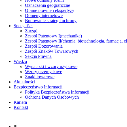
Nowe odmiany roślin
Oznaczenia geograficzne
Opinie prawne i ekspertyzy
Domeny internetowe
Budowanie strategii ochrony
Specjaliści
Zarząd
Zespół Patentowy I
(mechanika)
Zespół Patentowy II
(chemia, biotechnologia, farmacja, e
Zespół Dozorowania
Zespół Znaków Towarowych
Sekcja Prawna
Wiedza
Wynalazki i wzory użytkowe
Wzory przemysłowe
Znaki towarowe
Aktualności
Bezpieczeństwo Informacji
Polityka Bezpieczeństwa Informacji
Ochrona Danych Osobowych
Kariera
Kontakt
PL