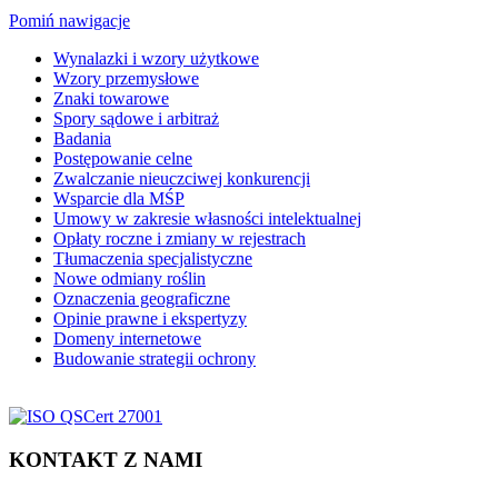
Pomiń nawigacje
Wynalazki i wzory użytkowe
Wzory przemysłowe
Znaki towarowe
Spory sądowe i arbitraż
Badania
Postępowanie celne
Zwalczanie nieuczciwej konkurencji
Wsparcie dla MŚP
Umowy w zakresie własności intelektualnej
Opłaty roczne i zmiany w rejestrach
Tłumaczenia specjalistyczne
Nowe odmiany roślin
Oznaczenia geograficzne
Opinie prawne i ekspertyzy
Domeny internetowe
Budowanie strategii ochrony
KONTAKT Z NAMI