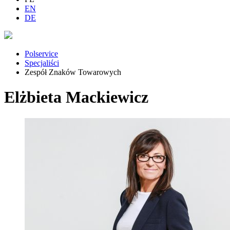
EN
DE
Polservice
Specjaliści
Zespół Znaków Towarowych
Elżbieta Mackiewicz