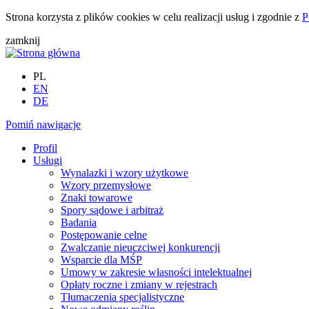
Strona korzysta z plików cookies w celu realizacji usług i zgodnie z
P
zamknij
PL
EN
DE
Pomiń nawigacje
Profil
Usługi
Wynalazki i wzory użytkowe
Wzory przemysłowe
Znaki towarowe
Spory sądowe i arbitraż
Badania
Postępowanie celne
Zwalczanie nieuczciwej konkurencji
Wsparcie dla MŚP
Umowy w zakresie własności intelektualnej
Opłaty roczne i zmiany w rejestrach
Tłumaczenia specjalistyczne