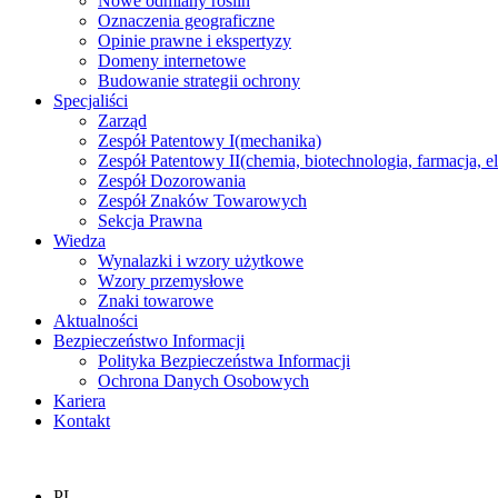
Nowe odmiany roślin
Oznaczenia geograficzne
Opinie prawne i ekspertyzy
Domeny internetowe
Budowanie strategii ochrony
Specjaliści
Zarząd
Zespół Patentowy I
(mechanika)
Zespół Patentowy II
(chemia, biotechnologia, farmacja, e
Zespół Dozorowania
Zespół Znaków Towarowych
Sekcja Prawna
Wiedza
Wynalazki i wzory użytkowe
Wzory przemysłowe
Znaki towarowe
Aktualności
Bezpieczeństwo Informacji
Polityka Bezpieczeństwa Informacji
Ochrona Danych Osobowych
Kariera
Kontakt
PL