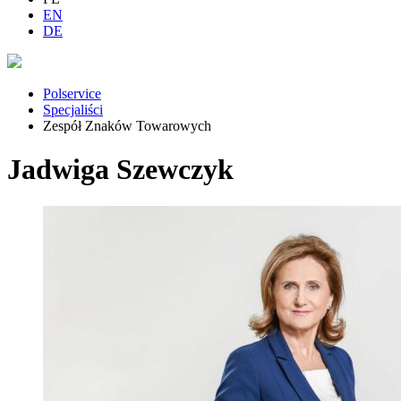
EN
DE
Polservice
Specjaliści
Zespół Znaków Towarowych
Jadwiga Szewczyk