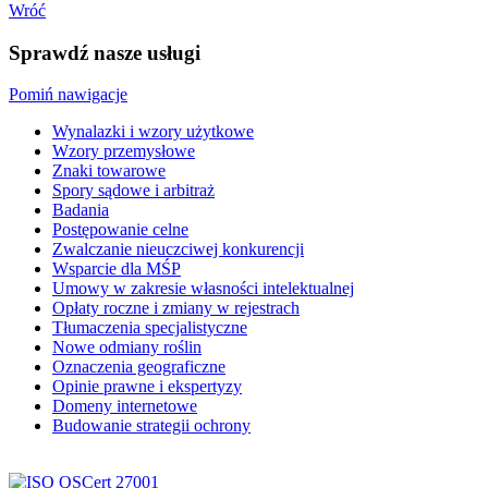
Wróć
Sprawdź nasze usługi
Pomiń nawigacje
Wynalazki i wzory użytkowe
Wzory przemysłowe
Znaki towarowe
Spory sądowe i arbitraż
Badania
Postępowanie celne
Zwalczanie nieuczciwej konkurencji
Wsparcie dla MŚP
Umowy w zakresie własności intelektualnej
Opłaty roczne i zmiany w rejestrach
Tłumaczenia specjalistyczne
Nowe odmiany roślin
Oznaczenia geograficzne
Opinie prawne i ekspertyzy
Domeny internetowe
Budowanie strategii ochrony