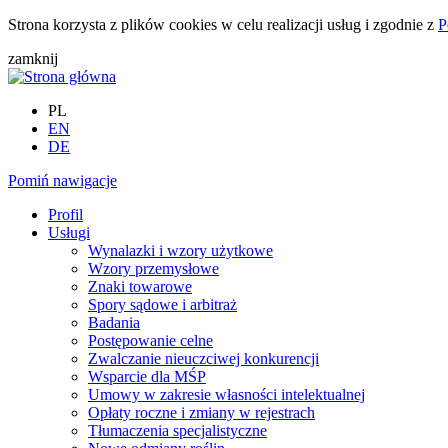
Strona korzysta z plików cookies w celu realizacji usług i zgodnie z
P
zamknij
PL
EN
DE
Pomiń nawigacje
Profil
Usługi
Wynalazki i wzory użytkowe
Wzory przemysłowe
Znaki towarowe
Spory sądowe i arbitraż
Badania
Postępowanie celne
Zwalczanie nieuczciwej konkurencji
Wsparcie dla MŚP
Umowy w zakresie własności intelektualnej
Opłaty roczne i zmiany w rejestrach
Tłumaczenia specjalistyczne