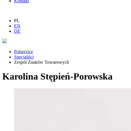
Kontakt
PL
EN
DE
Polservice
Specjaliści
Zespół Znaków Towarowych
Karolina Stępień-Porowska