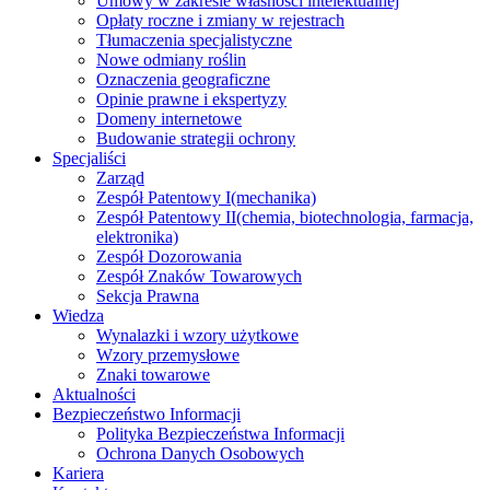
Umowy w zakresie własności intelektualnej
Opłaty roczne i zmiany w rejestrach
Tłumaczenia specjalistyczne
Nowe odmiany roślin
Oznaczenia geograficzne
Opinie prawne i ekspertyzy
Domeny internetowe
Budowanie strategii ochrony
Specjaliści
Zarząd
Zespół Patentowy I
(mechanika)
Zespół Patentowy II
(chemia, biotechnologia, farmacja,
elektronika)
Zespół Dozorowania
Zespół Znaków Towarowych
Sekcja Prawna
Wiedza
Wynalazki i wzory użytkowe
Wzory przemysłowe
Znaki towarowe
Aktualności
Bezpieczeństwo Informacji
Polityka Bezpieczeństwa Informacji
Ochrona Danych Osobowych
Kariera