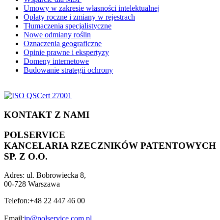
Umowy w zakresie własności intelektualnej
Opłaty roczne i zmiany w rejestrach
Tłumaczenia specjalistyczne
Nowe odmiany roślin
Oznaczenia geograficzne
Opinie prawne i ekspertyzy
Domeny internetowe
Budowanie strategii ochrony
KONTAKT Z NAMI
POLSERVICE
KANCELARIA RZECZNIKÓW PATENTOWYCH
SP. Z O.O.
Adres:
ul. Bobrowiecka 8,
00-728 Warszawa
Telefon:
+48 22 447 46 00
Email:
ip@polservice.com.pl