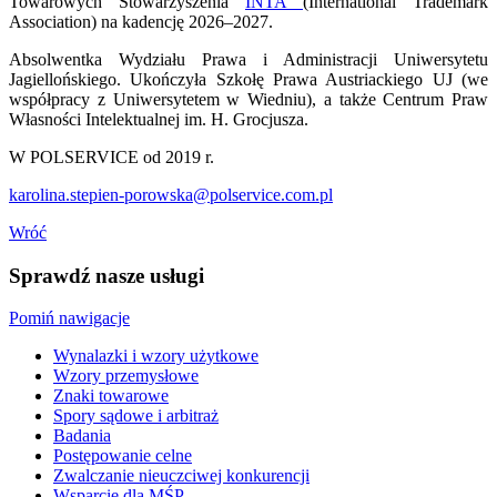
Towarowych Stowarzyszenia
INTA
(International Trademark
Association) na kadencję 2026–2027.
Absolwentka Wydziału Prawa i Administracji Uniwersytetu
Jagiellońskiego. Ukończyła Szkołę Prawa Austriackiego UJ (we
współpracy z Uniwersytetem w Wiedniu), a także Centrum Praw
Własności Intelektualnej im. H. Grocjusza.
W POLSERVICE od 2019 r.
karolina.stepien-porowska@polservice.com.pl
Wróć
Sprawdź nasze usługi
Pomiń nawigacje
Wynalazki i wzory użytkowe
Wzory przemysłowe
Znaki towarowe
Spory sądowe i arbitraż
Badania
Postępowanie celne
Zwalczanie nieuczciwej konkurencji
Wsparcie dla MŚP