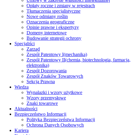
Umowy w zakresie własności intelektualnej
Opłaty roczne i zmiany w rejestrach
Tłumaczenia specjalistyczne
Nowe odmiany roślin
Oznaczenia geograficzne
Opinie prawne i ekspertyzy
Domeny internetowe
Budowanie strategii ochrony
Specjaliści
Zarząd
Zespół Patentowy I
(mechanika)
Zespół Patentowy II
(chemia, biotechnologia, farmacja,
elektronika)
Zespół Dozorowania
Zespół Znaków Towarowych
Sekcja Prawna
Wiedza
Wynalazki i wzory użytkowe
Wzory przemysłowe
Znaki towarowe
Aktualności
Bezpieczeństwo Informacji
Polityka Bezpieczeństwa Informacji
Ochrona Danych Osobowych
Kariera