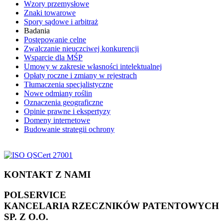
Wzory przemysłowe
Znaki towarowe
Spory sądowe i arbitraż
Badania
Postępowanie celne
Zwalczanie nieuczciwej konkurencji
Wsparcie dla MŚP
Umowy w zakresie własności intelektualnej
Opłaty roczne i zmiany w rejestrach
Tłumaczenia specjalistyczne
Nowe odmiany roślin
Oznaczenia geograficzne
Opinie prawne i ekspertyzy
Domeny internetowe
Budowanie strategii ochrony
KONTAKT Z NAMI
POLSERVICE
KANCELARIA RZECZNIKÓW PATENTOWYCH
SP. Z O.O.