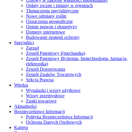
Umowy w zakresie własności intelektualnej
Opłaty roczne i zmiany w rejestrach
Tłumaczenia specjalistyczne
Nowe odmiany roślin
Oznaczenia geograficzne
Opinie prawne i ekspertyzy
Domeny internetowe
Budowanie strategii ochrony
Specjaliści
Zarząd
Zespół Patentowy I
(mechanika)
Zespół Patentowy II
(chemia, biotechnologia, farmacja,
elektronika)
Zespół Dozorowania
Zespół Znaków Towarowych
Sekcja Prawna
Wiedza
Wynalazki i wzory użytkowe
Wzory przemysłowe
Znaki towarowe
Aktualności
Bezpieczeństwo Informacji
Polityka Bezpieczeństwa Informacji
Ochrona Danych Osobowych
Kariera