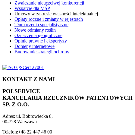
Zwalczanie nieuczciwej konkurencji
Wsparcie dla MŚP
Umowy w zakresie własności intelektualnej
Opłaty roczne i zmiany w rejestrach
Tłumaczenia specjalistyczne
Nowe odmiany roślin
Oznaczenia geograficzne
Opinie prawne i ekspertyzy
Domeny internetowe
Budowanie strategii ochrony
KONTAKT Z NAMI
POLSERVICE
KANCELARIA RZECZNIKÓW PATENTOWYCH
SP. Z O.O.
Adres:
ul. Bobrowiecka 8,
00-728 Warszawa
Telefon:
+48 22 447 46 00