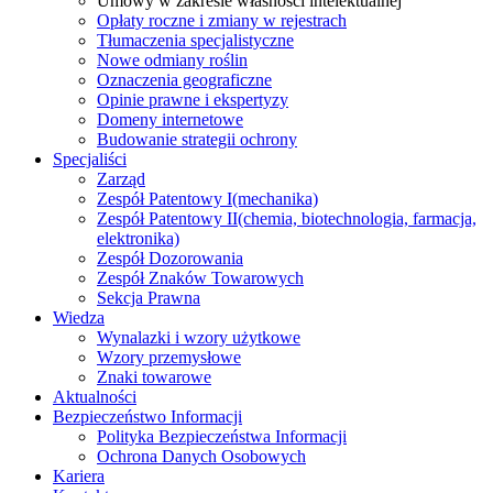
Umowy w zakresie własności intelektualnej
Opłaty roczne i zmiany w rejestrach
Tłumaczenia specjalistyczne
Nowe odmiany roślin
Oznaczenia geograficzne
Opinie prawne i ekspertyzy
Domeny internetowe
Budowanie strategii ochrony
Specjaliści
Zarząd
Zespół Patentowy I
(mechanika)
Zespół Patentowy II
(chemia, biotechnologia, farmacja,
elektronika)
Zespół Dozorowania
Zespół Znaków Towarowych
Sekcja Prawna
Wiedza
Wynalazki i wzory użytkowe
Wzory przemysłowe
Znaki towarowe
Aktualności
Bezpieczeństwo Informacji
Polityka Bezpieczeństwa Informacji
Ochrona Danych Osobowych
Kariera