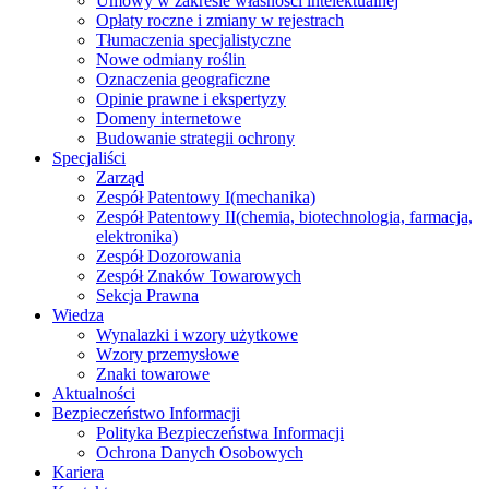
Umowy w zakresie własności intelektualnej
Opłaty roczne i zmiany w rejestrach
Tłumaczenia specjalistyczne
Nowe odmiany roślin
Oznaczenia geograficzne
Opinie prawne i ekspertyzy
Domeny internetowe
Budowanie strategii ochrony
Specjaliści
Zarząd
Zespół Patentowy I
(mechanika)
Zespół Patentowy II
(chemia, biotechnologia, farmacja,
elektronika)
Zespół Dozorowania
Zespół Znaków Towarowych
Sekcja Prawna
Wiedza
Wynalazki i wzory użytkowe
Wzory przemysłowe
Znaki towarowe
Aktualności
Bezpieczeństwo Informacji
Polityka Bezpieczeństwa Informacji
Ochrona Danych Osobowych
Kariera