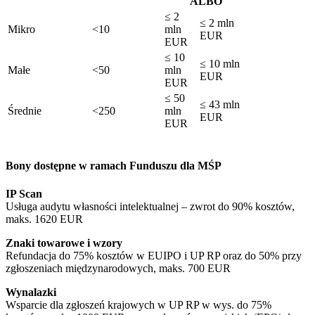
ALBO
≤ 2
≤ 2 mln
Mikro
<10
mln
EUR
EUR
≤ 10
≤ 10 mln
Małe
<50
mln
EUR
EUR
≤ 50
≤ 43 mln
Średnie
<250
mln
EUR
EUR
Bony dostępne w ramach Funduszu dla MŚP
IP Scan
Usługa audytu własności intelektualnej – zwrot do 90% kosztów,
maks. 1620 EUR
Znaki towarowe i wzory
Refundacja do 75% kosztów w EUIPO i UP RP oraz do 50% przy
zgłoszeniach międzynarodowych, maks. 700 EUR
Wynalazki
Wsparcie dla zgłoszeń krajowych w UP RP w wys. do 75%