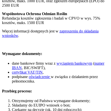
kosztów, maks. 1000 EUR, oraz zgłoszeń europejskich (EPO) do
2500 EUR
Wspólnotowa Ochrona Odmian Roślin
Refundacja kosztów zgłoszenia i badań w CPVO w wys. 75%
kosztów, maks. 1500 EUR
Więcej informacji dostępnych jest w
zaproszeniu do składania
wniosków
.
Wymagane dokumenty:
dane bankowe firmy wraz z
wyciągiem bankowym
(
numer
IBAN
, BIC/SWIFT),
certyfikat VAT/TIN
,
podpisane
oświadczenie
w związku z działaniem przez
pełnomocnika.
Przebieg procesu:
Otrzymujemy od Państwa wymagane dokumenty;
Składamy do EUIPO wniosek o bon;
Czekamy na decyzję (ok. 10 dni roboczych);