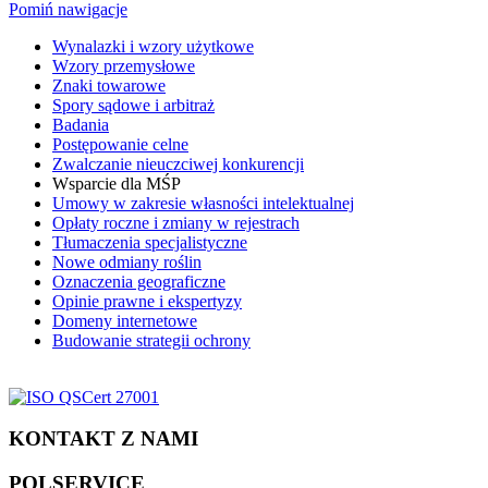
Pomiń nawigacje
Wynalazki i wzory użytkowe
Wzory przemysłowe
Znaki towarowe
Spory sądowe i arbitraż
Badania
Postępowanie celne
Zwalczanie nieuczciwej konkurencji
Wsparcie dla MŚP
Umowy w zakresie własności intelektualnej
Opłaty roczne i zmiany w rejestrach
Tłumaczenia specjalistyczne
Nowe odmiany roślin
Oznaczenia geograficzne
Opinie prawne i ekspertyzy
Domeny internetowe
Budowanie strategii ochrony
KONTAKT Z NAMI
POLSERVICE