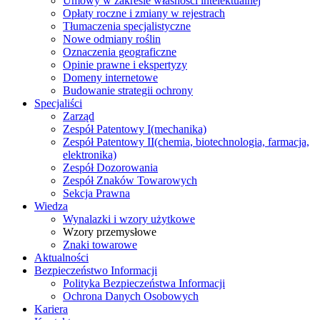
Umowy w zakresie własności intelektualnej
Opłaty roczne i zmiany w rejestrach
Tłumaczenia specjalistyczne
Nowe odmiany roślin
Oznaczenia geograficzne
Opinie prawne i ekspertyzy
Domeny internetowe
Budowanie strategii ochrony
Specjaliści
Zarząd
Zespół Patentowy I
(mechanika)
Zespół Patentowy II
(chemia, biotechnologia, farmacja,
elektronika)
Zespół Dozorowania
Zespół Znaków Towarowych
Sekcja Prawna
Wiedza
Wynalazki i wzory użytkowe
Wzory przemysłowe
Znaki towarowe
Aktualności
Bezpieczeństwo Informacji
Polityka Bezpieczeństwa Informacji
Ochrona Danych Osobowych
Kariera