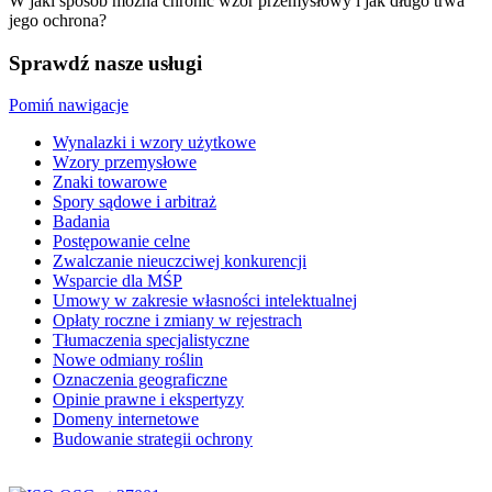
W jaki sposób można chronić wzór przemysłowy i jak długo trwa
jego ochrona?
Sprawdź nasze usługi
Pomiń nawigacje
Wynalazki i wzory użytkowe
Wzory przemysłowe
Znaki towarowe
Spory sądowe i arbitraż
Badania
Postępowanie celne
Zwalczanie nieuczciwej konkurencji
Wsparcie dla MŚP
Umowy w zakresie własności intelektualnej
Opłaty roczne i zmiany w rejestrach
Tłumaczenia specjalistyczne
Nowe odmiany roślin
Oznaczenia geograficzne
Opinie prawne i ekspertyzy
Domeny internetowe
Budowanie strategii ochrony